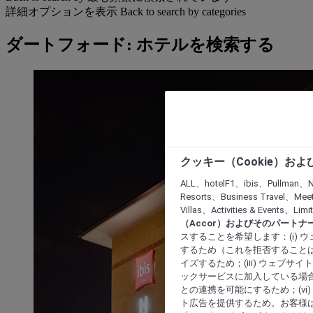
詳細オプションを表示
Back to search by categories
ダートフォード: ホテルを検索する
クッキー（Cookie）お
ALL、hotelF1、ibis、Pullman、N
Resorts、Business Travel、Mee
Villas、Activities & Even
（Accor）およびそのパートナ
スすることを希望します：(i)
するため（これを拒否することは
イズするため；(iii) ウェブサ
ックサービスに加入している場合
との連携を可能にするため；(v
ト広告を提供するため。お客様