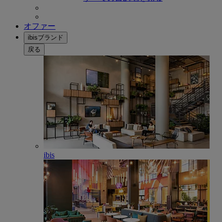
オファー
ibisブランド
戻る
ibis