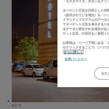
「カスタマイズ」ボタンをクリ
ターゲット広告を目的とした情
（提供されている場合）を「ハッ
イヤリティプログラムのデータ
でターゲット広告を表示するた
るデータと照合される場合があ
ゲット広告」の項目をご参照く
お客様は、ページ下部にある「
をクリックすることで、いつで
さらに詳しく
提携パートナー
カス
4.3 / 5