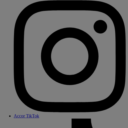
Accor TikTok