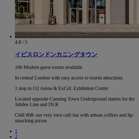
4.8 / 5
イビスロンドンカニングタウン
196 Modern guest rooms available
In central London with easy access to tourist attractions
1 stop to O2 Arena & ExCeL Exhibition Centre
Located opposite Canning Town Underground station for the
Jubilee Line and DLR
Chill #08: our very own café bar with artisan coffees and lip-
smacking pizzas
1
2