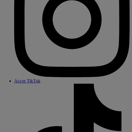
Accor TikTok