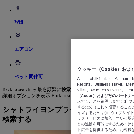
Wifi
エアコン
クッキー（Cookie）お
ペット同伴可
ALL、hotelF1、ibis、Pullman、N
Resorts、Business Travel、Mee
Back to search by 最も頻繁に検索されています
Villas、Activities & Even
詳細オプションを表示
Back to search by categories
（Accor）およびそのパートナ
スすることを希望します：(i)
するため（これを拒否することは
シャトライヨンプラージュ: ホテルを
イズするため；(iii) ウェブサ
検索する
ックサービスに加入している場合
との連携を可能にするため；(v
ト広告を提供するため。お客様