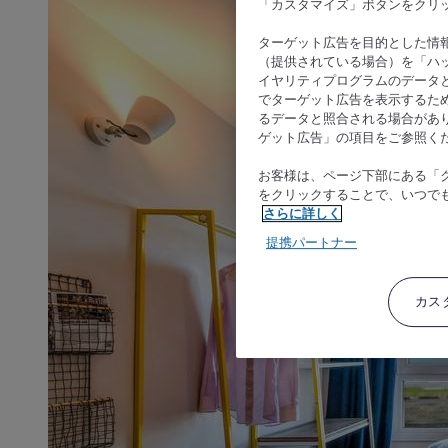
「カスタマイズ」ボタンをクリ
ターゲット広告を目的とした情
（提供されている場合）を「ハッ
イヤリティプログラムのデータ
でターゲット広告を表示するた
るデータと照合される場合があ
ゲット広告」の項目をご参照く
お客様は、ページ下部にある「
をクリックすることで、いつで
さらに詳しく
提携パートナー
カス