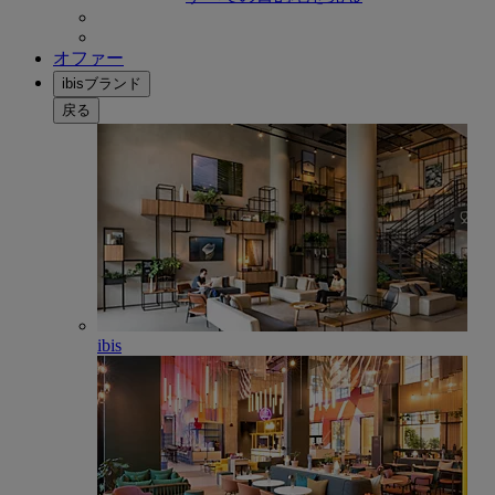
オファー
ibisブランド
戻る
ibis