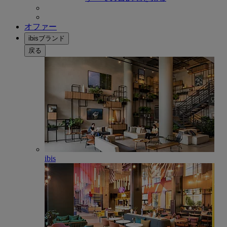
オファー
ibisブランド
戻る
ibis