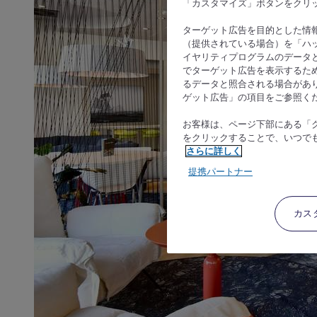
「カスタマイズ」ボタンをクリ
ターゲット広告を目的とした情
（提供されている場合）を「ハッ
イヤリティプログラムのデータ
でターゲット広告を表示するた
るデータと照合される場合があ
ゲット広告」の項目をご参照く
お客様は、ページ下部にある「
をクリックすることで、いつで
さらに詳しく
提携パートナー
カス