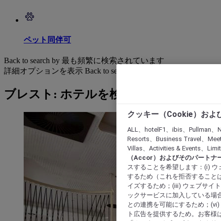
ペット同伴可
Back to search by 最も頻繁に検索されています
詳細オプションを表示
Back to search by categories
ブレスト: ホテルを検索する
クッキー（Cookie）お
ALL、hotelF1、ibis、Pullman、N
Resorts、Business Travel、Mee
Villas、Activities & Even
（Accor）およびそのパートナ
スすることを希望します：(i)
するため（これを拒否することは
イズするため；(iii) ウェブサ
ックサービスに加入している場合
との連携を可能にするため；(v
ト広告を提供するため。お客様