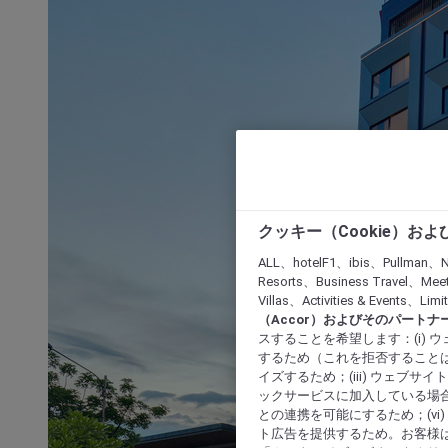
クッキー（Cookie）お
ALL、hotelF1、ibis、Pullman、N
Resorts、Business Travel、Mee
Villas、Activities & Even
（Accor）およびそのパートナ
スすることを希望します：(i)
するため（これを拒否することは
イズするため；(iii) ウェブサ
ックサービスに加入している場合
との連携を可能にするため；(v
ト広告を提供するため。お客様