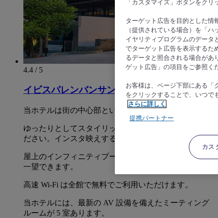
「カスタマイズ」ボタンをクリ
ターゲット広告を目的とした情
（提供されている場合）を「ハッ
イヤリティプログラムのデータ
でターゲット広告を表示するた
るデータと照合される場合があ
ゲット広告」の項目をご参照く
4.4 / 5
お客様は、ページ下部にある「
イビスパレンバンサンガル
をクリックすることで、いつで
さらに詳しく
当ホテルは街の中心部という便利な場所にあります。
提携パートナー
ゆったりとしてスタイリッシュな雰囲気をお楽しみく
ださい。インスタ映えするコーナーもあります。
カス
屋上のインフィニティプールからはパレンバン市街を
一望できます。
高速 Wi-Fi は全館で無料でご利用いただけます。
当ホテルには、最新の AV 設備を備えたミーティング
ルームが 5 室あります。