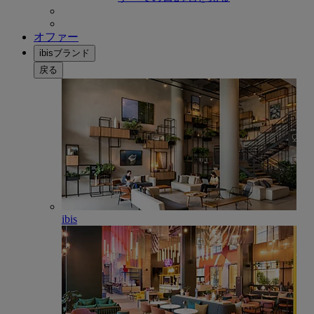
オファー
ibisブランド
戻る
ibis