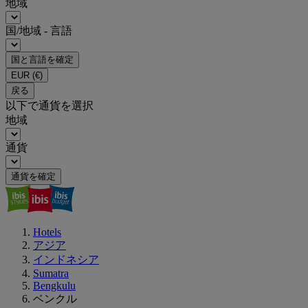
地域
国/地域 - 言語
国と言語を確定
EUR
(€)
戻る
以下で通貨を選択
地域
通貨
通貨を確定
Hotels
アジア
インドネシア
Sumatra
Bengkulu
ベンクル