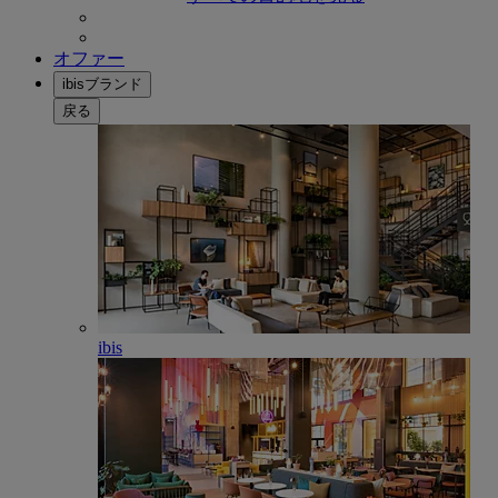
オファー
ibisブランド
戻る
ibis