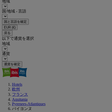
地域
国/地域 - 言語
国と言語を確定
EUR
(€)
戻る
以下で通貨を選択
地域
通貨
通貨を確定
Hotels
欧州
フランス
Aquitania
Pyrenees-Atlantiques
バイヨンヌ