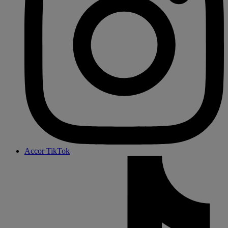
Accor TikTok