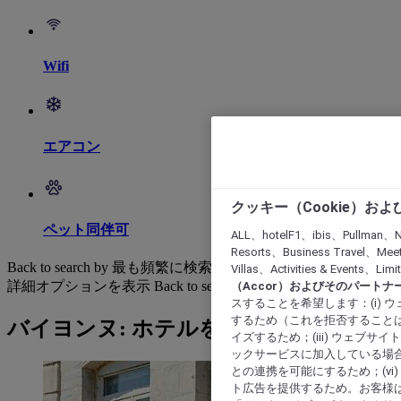
Wifi
エアコン
クッキー（Cookie）お
ペット同伴可
ALL、hotelF1、ibis、Pullman、N
Resorts、Business Travel、Mee
Back to search by 最も頻繁に検索されています
Villas、Activities & Even
詳細オプションを表示
Back to search by categories
（Accor）およびそのパートナ
スすることを希望します：(i)
するため（これを拒否することは
バイヨンヌ: ホテルを検索する
イズするため；(iii) ウェブサ
ックサービスに加入している場合
との連携を可能にするため；(v
ト広告を提供するため。お客様