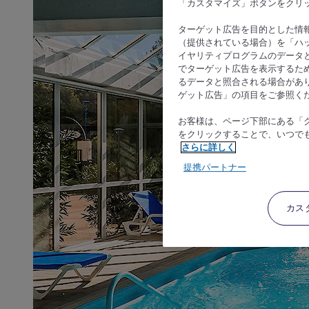
「カスタマイズ」ボタンをクリ
ターゲット広告を目的とした情
（提供されている場合）を「ハッ
イヤリティプログラムのデータ
でターゲット広告を表示するた
るデータと照合される場合があ
ゲット広告」の項目をご参照く
お客様は、ページ下部にある「
をクリックすることで、いつで
さらに詳しく
提携パートナー
カス