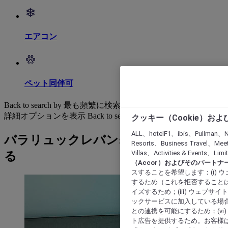
エアコン
ペット同伴可
Back to search by 最も頻繁に検索されています
詳細オプションを表示
Back to search by categories
クッキー（Cookie）お
ALL、hotelF1、ibis、Pullman、N
バラリュックレバン: ホテルを検索す
Resorts、Business Travel、Mee
Villas、Activities & Even
る
（Accor）およびそのパートナ
スすることを希望します：(i)
するため（これを拒否することは
イズするため；(iii) ウェブサ
ックサービスに加入している場合
との連携を可能にするため；(v
ト広告を提供するため。お客様