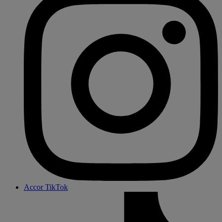
Accor TikTok