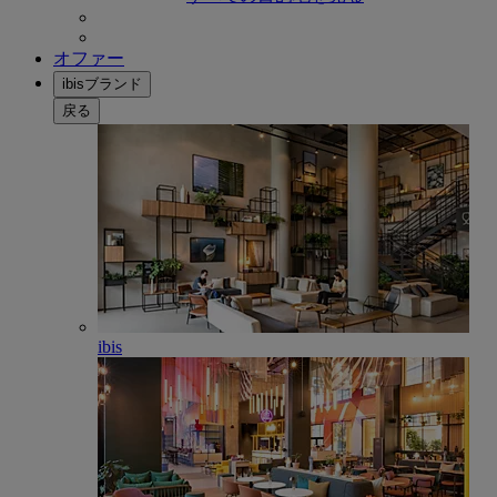
オファー
ibisブランド
戻る
ibis