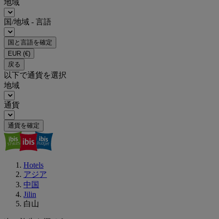
地域
国/地域 - 言語
国と言語を確定
EUR
(€)
戻る
以下で通貨を選択
地域
通貨
通貨を確定
Hotels
アジア
中国
Jilin
白山