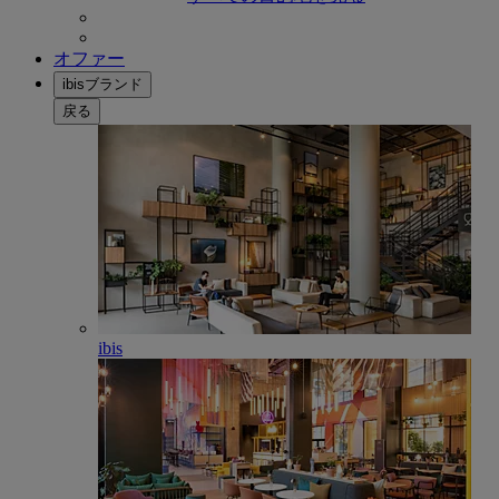
オファー
ibisブランド
戻る
ibis