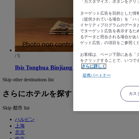
「カスタマイズ」ボタンをクリ
ターゲット広告を目的とした情
（提供されている場合）を「ハッ
イヤリティプログラムのデータ
でターゲット広告を表示するた
るデータと照合される場合があ
ゲット広告」の項目をご参照く
お客様は、ページ下部にある「
/ 5
をクリックすることで、いつで
さらに詳しく
Ibis Tonghua Binjiang West Road Hotel
提携パートナー
Skip other destinations list
さらにホテルを探す
カス
Skip 都市 list
ハルビン
上海
北京
南京