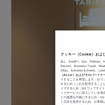
クッキー（Cookie）お
ALL、hotelF1、ibis、Pullman、N
Resorts、Business Travel、Mee
Villas、Activities & Even
（Accor）およびそのパートナ
スすることを希望します：(i)
するため（これを拒否することは
イズするため；(iii) ウェブサ
ックサービスに加入している場合
との連携を可能にするため；(v
ト広告を提供するため。お客様