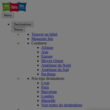
Menu
Destinations
Retour
Trouver un hôtel
Magazine ibis
Continent
Afrique
Asie
Europe
Moyen Orient
Amérique du Nord
Amérique du Sud
Pacifique
Nos tops destinations
Lyon
Paris
Barcelone
Londres
Marseille
Voir toutes les destinations