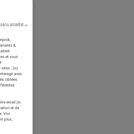
 sans accepter →
enpick,
tements &
aitent
tes et vous
t
 sites ;
(iv)
nteragir avec
és ciblées.
fférentes
tre email (si
vation et de
ux. Vos
ir plus,