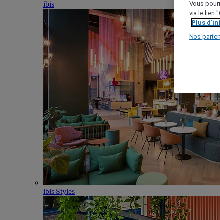
ibis
Vous pourr
via le lien
Plus d'i
Nos parten
ibis Styles