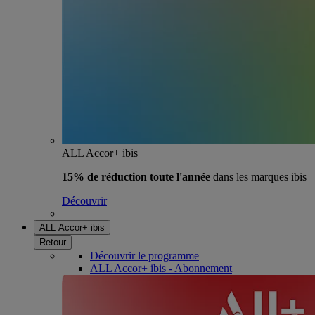
ALL Accor+ ibis
15% de réduction toute l'année
dans les marques ibis
Découvrir
ALL Accor+ ibis
Retour
Découvrir le programme
ALL Accor+ ibis - Abonnement