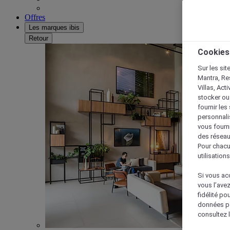
Offres
Les marques ibis
Retour
Cookies
Sur les sit
Mantra, Re
Villas, Act
stocker ou
fournir le
personnalis
vous fourn
des réseau
Pour chacu
utilisation
Si vous acc
vous l’ave
fidélité po
données po
consultez l