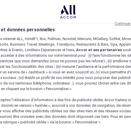
Continuer
 et données personnelles
es internet ALL, HotelF1, Ibis, Pullman, Novotel, Mercure, MGallery, Sofitel, Mov
sorts, Business Travel, Meetings, Travelpros, Restaurants & Bars, Spa, Appar
ivities & Events, Limitless Experiences et Hera,
Accor et ses partenaires
souh
 accéder à des informations sur votre terminal pour :
(i)
faire fonctionner les si
s services que vous demandez (vous ne pouvez pas les refuser) ;
(ii)
améliorer e
er les fonctionnalités des sites ;
(iii)
mesurer l'audience et la performance des
ir un service de « cashback » si vous en avez souscrit un,
(v)
vous permettre d'i
x sociaux ;
(vi)
établir un profil de vos intérêts pour vous proposer des publicit
n de vos terminaux (téléphone, ordinateur…), vous pouvez choisir entre ces di
s en cliquant sur le bouton « Personnaliser ».
eptez l’utilisation d’information à des fins de publicité ciblée, Accor traitera vo
z donné) en version « hashée », associé à vos données de navigation, de réser
ur vous afficher des publicités ciblées sur des sites tiers et des réseaux socia
urront être croisées avec des données dont disposent ces tiers. Pour en savo
a rubrique « publicité ciblée » via le bouton « Personnaliser ».