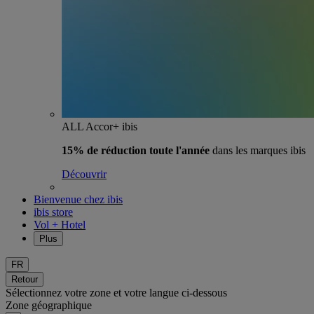
ALL Accor+ ibis
15% de réduction toute l'année
dans les marques ibis
Découvrir
Bienvenue chez ibis
ibis store
Vol + Hotel
Plus
FR
Retour
Sélectionnez votre zone et votre langue ci-dessous
Zone géographique