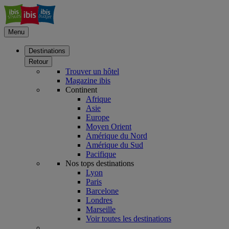
Menu
Destinations
Retour
Trouver un hôtel
Magazine ibis
Continent
Afrique
Asie
Europe
Moyen Orient
Amérique du Nord
Amérique du Sud
Pacifique
Nos tops destinations
Lyon
Paris
Barcelone
Londres
Marseille
Voir toutes les destinations