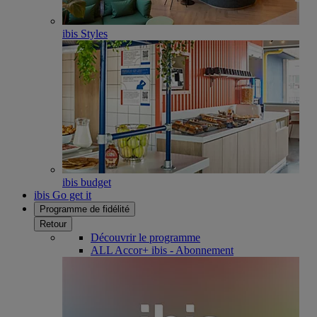
ibis Styles
ibis budget
ibis Go get it
Programme de fidélité
Retour
Découvrir le programme
ALL Accor+ ibis - Abonnement