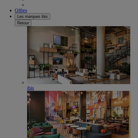
Offres
Les marques ibis
Retour
ibis