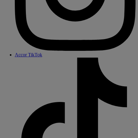
Accor TikTok