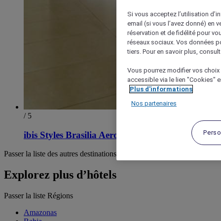
Si vous acceptez l’utilisation d’i
email (si vous l’avez donné) en 
réservation et de fidélité pour vo
réseaux sociaux. Vos données po
tiers. Pour en savoir plus, consult
Vous pourrez modifier vos choix 
accessible via le lien "Cookies" 
Plus d'informations
Nos partenaires
/ 5
Perso
ibis Styles Brasilia Aeroporto
Passer la liste des autres destinations
Explorez plus d’hôtels
Passer la liste Régions
Amazonas