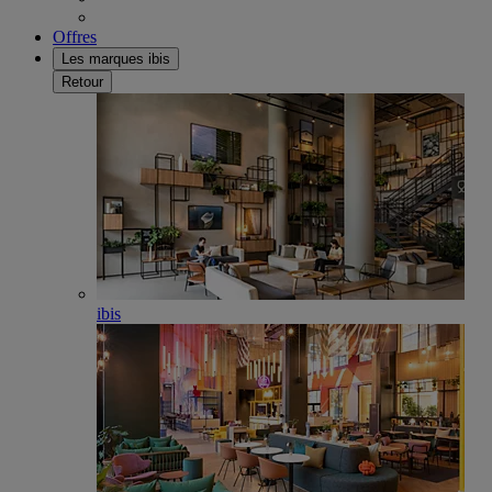
Offres
Les marques ibis
Retour
ibis