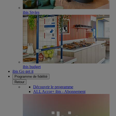
ibis Styles
ibis budget
ibis Go get it
Programme de fidélité
Retour
Découvrir le programme
ALL Accor+ ibis - Abonnement