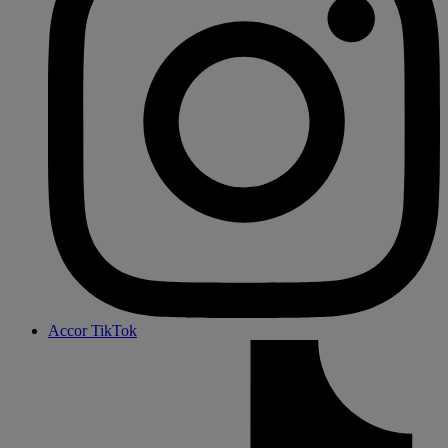
Accor TikTok