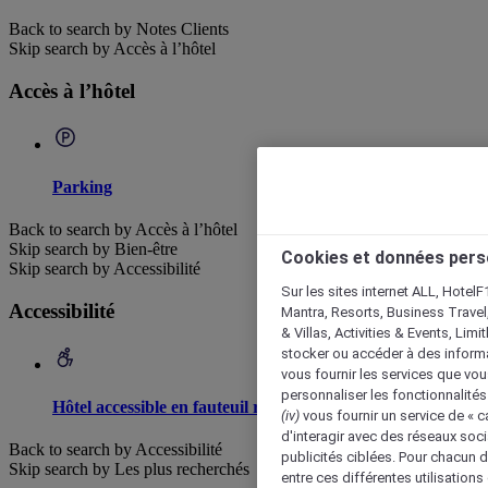
Back to search by Notes Clients
Skip search by Accès à l’hôtel
Accès à l’hôtel
Parking
Back to search by Accès à l’hôtel
Skip search by Bien-être
Cookies et données pers
Skip search by Accessibilité
Sur les sites internet ALL, HotelF
Accessibilité
Mantra, Resorts, Business Travel
& Villas, Activities & Events, Lim
stocker ou accéder à des informa
vous fournir les services que vo
personnaliser les fonctionnalités
Hôtel accessible en fauteuil roulant
(iv)
vous fournir un service de « 
d'interagir avec des réseaux soci
Back to search by Accessibilité
publicités ciblées. Pour chacun 
Skip search by Les plus recherchés
entre ces différentes utilisations