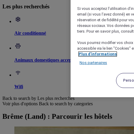
Les plus recherchés
Si vous acceptez l’utilisation d’i
email (si vous l’avez donné) en 
réservation et de fidélité pour vo
réseaux sociaux. Vos données po
tiers. Pour en savoir plus, consult
Air conditionné
Vous pourrez modifier vos choix 
accessible via le lien "Cookies" 
Plus d'informations
Animaux domestiques acceptés
Nos partenaires
Perso
Wifi
Back to search by Les plus recherchés
Voir plus d'options
Back to search by categories
Brême (Land) : Parcourir les hôtels