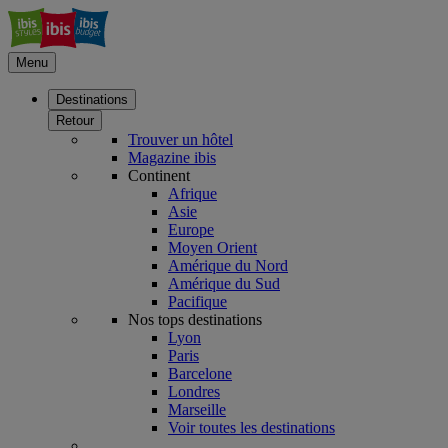
Menu
Destinations
Retour
Trouver un hôtel
Magazine ibis
Continent
Afrique
Asie
Europe
Moyen Orient
Amérique du Nord
Amérique du Sud
Pacifique
Nos tops destinations
Lyon
Paris
Barcelone
Londres
Marseille
Voir toutes les destinations