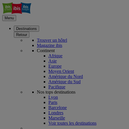
Menu
Destinations
Retour
Trouver un hôtel
Magazine ibis
Continent
Afrique
Asie
Europe
Moyen Orient
Amérique du Nord
Amérique du Sud
Pacifique
Nos tops destinations
Lyon
Paris
Barcelone
Londres
Marseille
Voir toutes les destinations