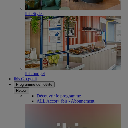
ibis Styles
ibis budget
ibis Go get it
Programme de fidélité
Retour
Découvrir le programme
ALL Accor+ ibis - Abonnement