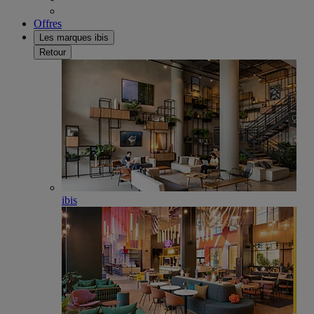
Offres
Les marques ibis
Retour
ibis