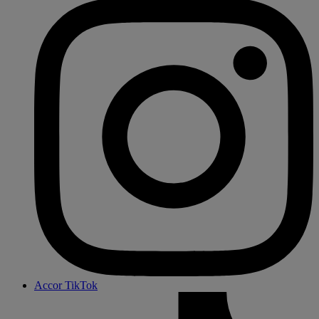
Accor TikTok