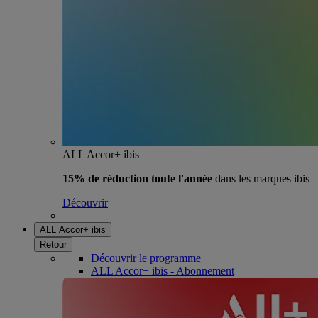
ALL Accor+ ibis
15% de réduction toute l'année
dans les marques ibis
Découvrir
ALL Accor+ ibis
Retour
Découvrir le programme
ALL Accor+ ibis - Abonnement