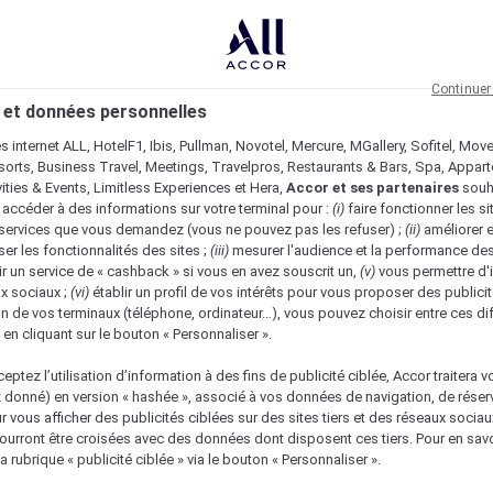
Continuer
 et données personnelles
es internet ALL, HotelF1, Ibis, Pullman, Novotel, Mercure, MGallery, Sofitel, Mov
sorts, Business Travel, Meetings, Travelpros, Restaurants & Bars, Spa, Appar
ivities & Events, Limitless Experiences et Hera,
Accor et ses partenaires
souh
 accéder à des informations sur votre terminal pour :
(i)
faire fonctionner les si
s services que vous demandez (vous ne pouvez pas les refuser) ;
(ii)
améliorer e
er les fonctionnalités des sites ;
(iii)
mesurer l'audience et la performance des
ir un service de « cashback » si vous en avez souscrit un,
(v)
vous permettre d'i
x sociaux ;
(vi)
établir un profil de vos intérêts pour vous proposer des publicit
n de vos terminaux (téléphone, ordinateur…), vous pouvez choisir entre ces di
s en cliquant sur le bouton « Personnaliser ».
eptez l’utilisation d’information à des fins de publicité ciblée, Accor traitera vo
z donné) en version « hashée », associé à vos données de navigation, de réser
ur vous afficher des publicités ciblées sur des sites tiers et des réseaux socia
urront être croisées avec des données dont disposent ces tiers. Pour en savo
a rubrique « publicité ciblée » via le bouton « Personnaliser ».