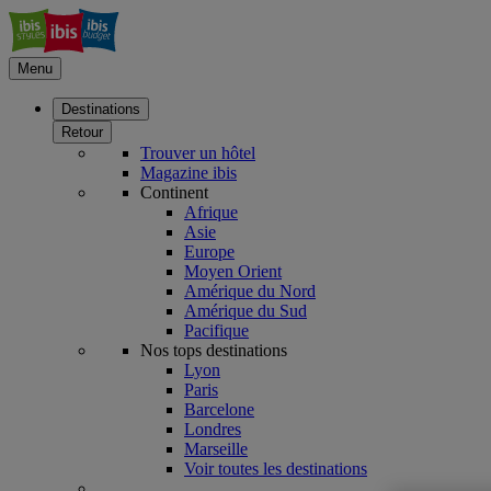
Menu
Destinations
Retour
Trouver un hôtel
Magazine ibis
Continent
Afrique
Asie
Europe
Moyen Orient
Amérique du Nord
Amérique du Sud
Pacifique
Nos tops destinations
Lyon
Paris
Barcelone
Londres
Marseille
Voir toutes les destinations