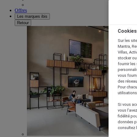
Offres
Les marques ibis
Retour
Cookies
Sur les sit
Mantra, Re
Villas, Act
stocker ou
fournir le
personnalis
vous fourn
des réseau
Pour chacu
utilisation
Si vous acc
vous l’ave
fidélité po
données po
consultez l