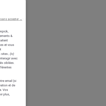
 sans accepter →
enpick,
tements &
aitent
tes et vous
t
 sites ;
(iv)
nteragir avec
és ciblées.
fférentes
tre email (si
vation et de
ux. Vos
ir plus,