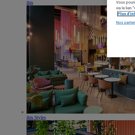
ibis
Vous pourr
via le lien
Plus d'i
Nos parten
ibis Styles