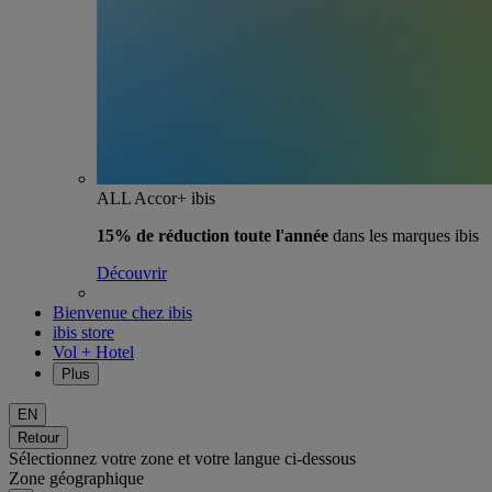
ALL Accor+ ibis
15% de réduction toute l'année
dans les marques ibis
Découvrir
Bienvenue chez ibis
ibis store
Vol + Hotel
Plus
EN
Retour
Sélectionnez votre zone et votre langue ci-dessous
Zone géographique