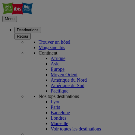
Menu
Destinations
Retour
Trouver un hôtel
Magazine ibis
Continent
Afrique
Asie
Europe
Moyen Orient
Amérique du Nord
Amérique du Sud
Pacifique
Nos tops destinations
Lyon
Paris
Barcelone
Londres
Marseille
Voir toutes les destinations