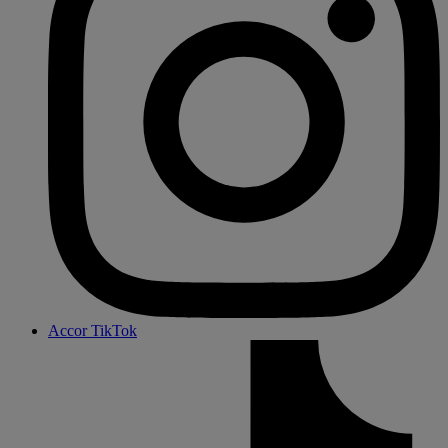
Accor TikTok