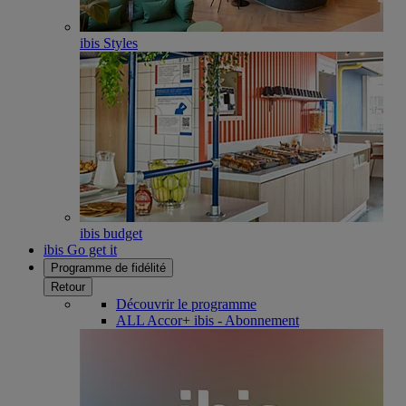
ibis Styles
ibis budget
ibis Go get it
Programme de fidélité
Retour
Découvrir le programme
ALL Accor+ ibis - Abonnement