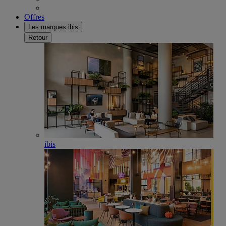
Offres
Les marques ibis
Retour
ibis