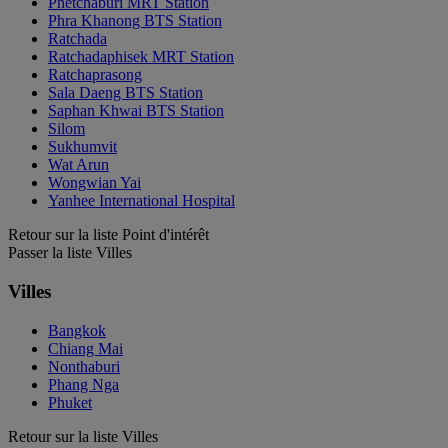
Phetchaburi MRT Station
Phra Khanong BTS Station
Ratchada
Ratchadaphisek MRT Station
Ratchaprasong
Sala Daeng BTS Station
Saphan Khwai BTS Station
Silom
Sukhumvit
Wat Arun
Wongwian Yai
Yanhee International Hospital
Retour sur la liste Point d'intérêt
Passer la liste Villes
Villes
Bangkok
Chiang Mai
Nonthaburi
Phang Nga
Phuket
Retour sur la liste Villes