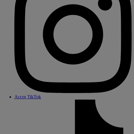
Accor TikTok