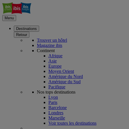
Menu
Destinations
Retour
Trouver un hôtel
Magazine ibis
Continent
Afrique
Asie
Europe
Moyen Orient
Amérique du Nord
Amérique du Sud
Pacifique
Nos tops destinations
Lyon
Paris
Barcelone
Londres
Marseille
Voir toutes les destinations