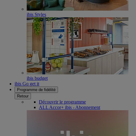
ibis Styles
ibis budget
ibis Go get it
Programme de fidélité
Retour
Découvrir le programme
ALL Accor+ ibis - Abonnement