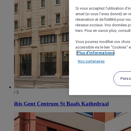
Si vous acceptez l’utilisation d’i
email (si vous l’avez donné) en 
réservation et de fidélité pour vo
réseaux sociaux. Vos données po
tiers. Pour en savoir plus, consult
Vous pourrez modifier vos choix 
accessible via le lien "Cookies" 
Plus d'informations
Nos partenaires
Perso
/ 5
ibis Gent Centrum St Baafs Kathedraal