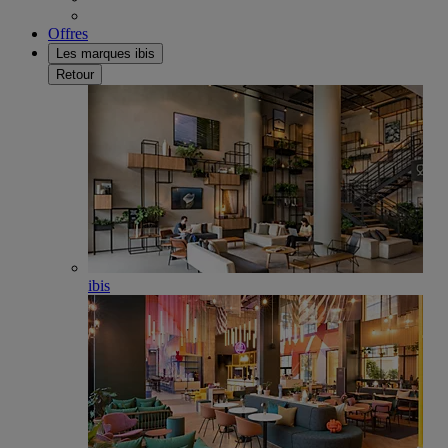
Offres
Les marques ibis
Retour
ibis