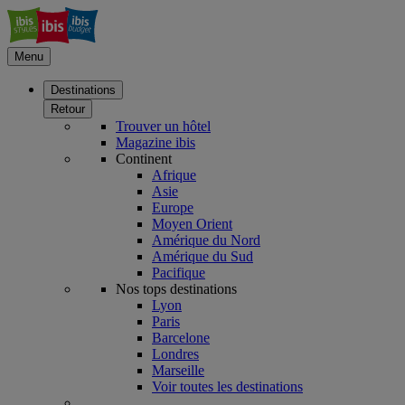
Menu
Destinations
Retour
Trouver un hôtel
Magazine ibis
Continent
Afrique
Asie
Europe
Moyen Orient
Amérique du Nord
Amérique du Sud
Pacifique
Nos tops destinations
Lyon
Paris
Barcelone
Londres
Marseille
Voir toutes les destinations