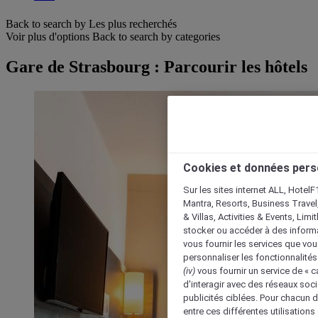
Back to search by Les plus recherchés
Voir plus d'options
Back to search by categories
Gare de Strasbourg : Parcourir les hôtels
Cookies et données pers
Sur les sites internet ALL, HotelF
Mantra, Resorts, Business Travel
& Villas, Activities & Events, Lim
stocker ou accéder à des informa
vous fournir les services que vo
personnaliser les fonctionnalités
(iv)
vous fournir un service de « 
d'interagir avec des réseaux soci
publicités ciblées. Pour chacun 
entre ces différentes utilisations