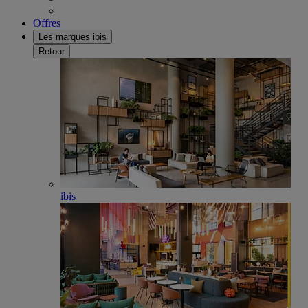
Offres
Les marques ibis
Retour
ibis