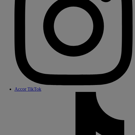
Accor TikTok