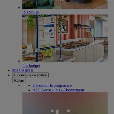
ibis Styles
ibis budget
ibis Go get it
Programme de fidélité
Retour
Découvrir le programme
ALL Accor+ ibis - Abonnement