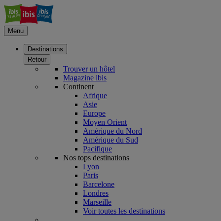
Menu
Destinations
Retour
Trouver un hôtel
Magazine ibis
Continent
Afrique
Asie
Europe
Moyen Orient
Amérique du Nord
Amérique du Sud
Pacifique
Nos tops destinations
Lyon
Paris
Barcelone
Londres
Marseille
Voir toutes les destinations