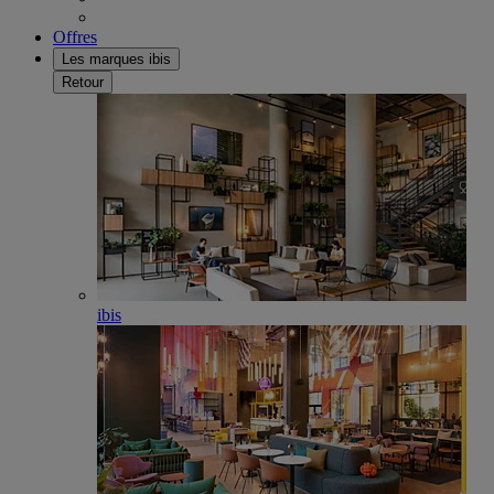
Offres
Les marques ibis
Retour
ibis