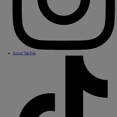
Accor TikTok