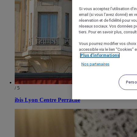
Si vous acceptez l’utilisation d’i
email (si vous l’avez donné) en 
réservation et de fidélité pour vo
réseaux sociaux. Vos données po
tiers. Pour en savoir plus, consult
Vous pourrez modifier vos choix 
accessible via le lien "Cookies" 
Plus d'informations
Nos partenaires
Perso
/ 5
ibis Lyon Centre Perrache