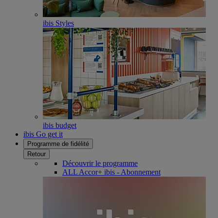
ibis Styles
ibis budget
ibis Go get it
Programme de fidélité
Retour
Découvrir le programme
ALL Accor+ ibis - Abonnement