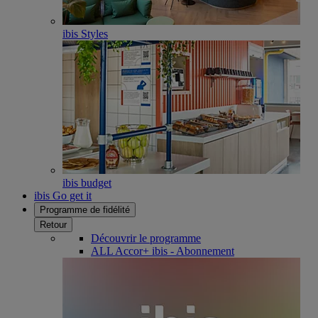
ibis Styles
ibis budget
ibis Go get it
Programme de fidélité
Retour
Découvrir le programme
ALL Accor+ ibis - Abonnement