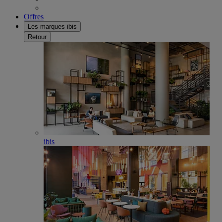
Offres
Les marques ibis
Retour
ibis