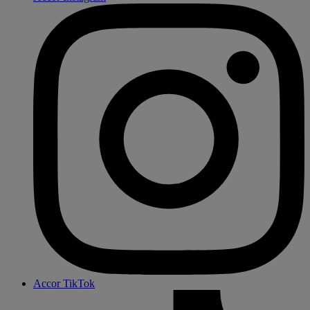
Accor TikTok