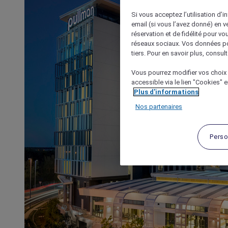
Si vous acceptez l’utilisation d’i
email (si vous l’avez donné) en 
réservation et de fidélité pour vo
réseaux sociaux. Vos données po
tiers. Pour en savoir plus, consult
Vous pourrez modifier vos choix 
accessible via le lien "Cookies" 
Plus d'informations
Nos partenaires
Perso