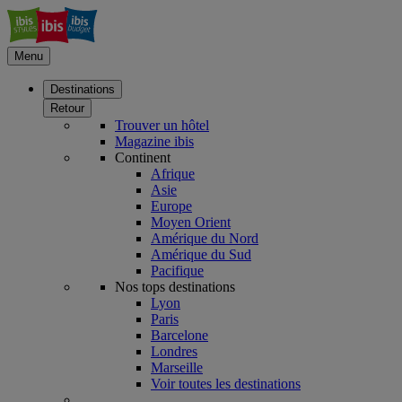
Menu
Destinations
Retour
Trouver un hôtel
Magazine ibis
Continent
Afrique
Asie
Europe
Moyen Orient
Amérique du Nord
Amérique du Sud
Pacifique
Nos tops destinations
Lyon
Paris
Barcelone
Londres
Marseille
Voir toutes les destinations