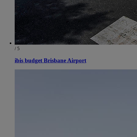
/ 5
ibis budget Brisbane Airport