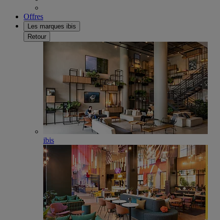
Offres
Les marques ibis
Retour
ibis