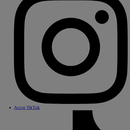
Accor TikTok