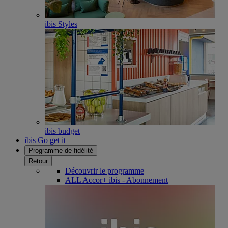
ibis Styles
ibis budget
ibis Go get it
Programme de fidélité
Retour
Découvrir le programme
ALL Accor+ ibis - Abonnement