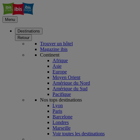
Menu
Destinations
Retour
Trouver un hôtel
Magazine ibis
Continent
Afrique
Asie
Europe
Moyen Orient
Amérique du Nord
Amérique du Sud
Pacifique
Nos tops destinations
Lyon
Paris
Barcelone
Londres
Marseille
Voir toutes les destinations