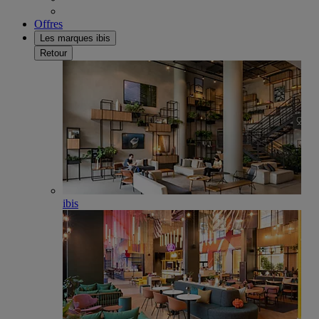
Offres
Les marques ibis
Retour
ibis