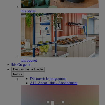
ibis Styles
ibis budget
ibis Go get it
Programme de fidélité
Retour
Découvrir le programme
ALL Accor+ ibis - Abonnement