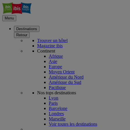
Menu
Destinations
Retour
Trouver un hôtel
Magazine ibis
Continent
Afrique
Asie
Europe
Moyen Orient
Amérique du Nord
Amérique du Sud
Pacifique
Nos tops destinations
Lyon
Paris
Barcelone
Londres
Marseille
Voir toutes les destinations