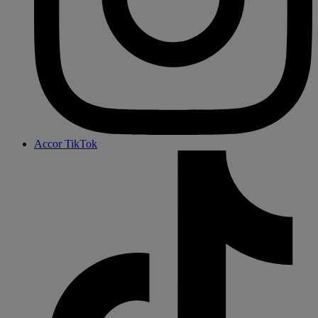
Accor TikTok