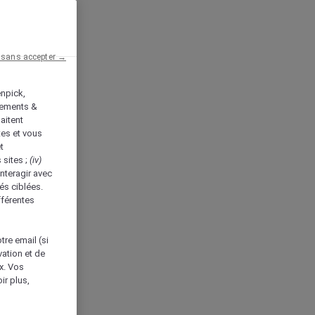
 sans accepter →
enpick,
tements &
aitent
tes et vous
t
 sites ;
(iv)
nteragir avec
és ciblées.
fférentes
tre email (si
vation et de
ux. Vos
ir plus,