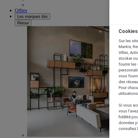
Offres
Les marques ibis
Retour
Cookies
Sur les sit
Mantra, Re
Villas, Act
stocker ou
fournir le
personnalis
vous fourn
des réseau
Pour chacu
utilisation
Si vous acc
vous l’ave
fidélité po
données po
consultez l