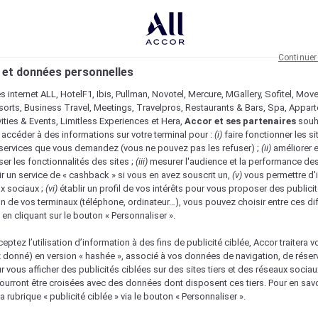
Continuer
 et données personnelles
es internet ALL, HotelF1, Ibis, Pullman, Novotel, Mercure, MGallery, Sofitel, Mov
sorts, Business Travel, Meetings, Travelpros, Restaurants & Bars, Spa, Appar
ivities & Events, Limitless Experiences et Hera,
Accor et ses partenaires
souh
 accéder à des informations sur votre terminal pour :
(i)
faire fonctionner les si
s services que vous demandez (vous ne pouvez pas les refuser) ;
(ii)
améliorer e
er les fonctionnalités des sites ;
(iii)
mesurer l'audience et la performance des
ir un service de « cashback » si vous en avez souscrit un,
(v)
vous permettre d'i
x sociaux ;
(vi)
établir un profil de vos intérêts pour vous proposer des publicit
n de vos terminaux (téléphone, ordinateur…), vous pouvez choisir entre ces di
s en cliquant sur le bouton « Personnaliser ».
eptez l’utilisation d’information à des fins de publicité ciblée, Accor traitera vo
z donné) en version « hashée », associé à vos données de navigation, de réser
ur vous afficher des publicités ciblées sur des sites tiers et des réseaux socia
urront être croisées avec des données dont disposent ces tiers. Pour en savo
a rubrique « publicité ciblée » via le bouton « Personnaliser ».