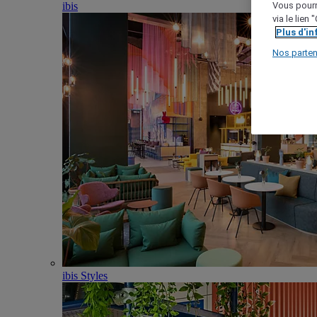
ibis
Vous pourr
via le lien
Plus d'i
Nos parten
ibis Styles