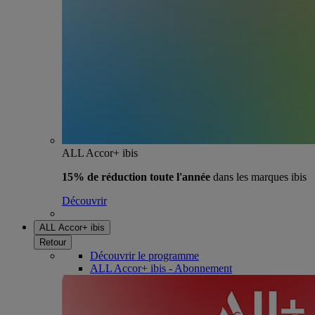
ALL Accor+ ibis
15% de réduction toute l'année
dans les marques ibis
Découvrir
ALL Accor+ ibis
Retour
Découvrir le programme
ALL Accor+ ibis - Abonnement