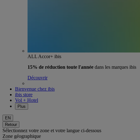
ALL Accor+ ibis
15% de réduction toute l'année
dans les marques ibis
Découvrir
Bienvenue chez ibis
ibis store
Vol + Hotel
Plus
EN
Retour
Sélectionnez votre zone et votre langue ci-dessous
Zone géographique