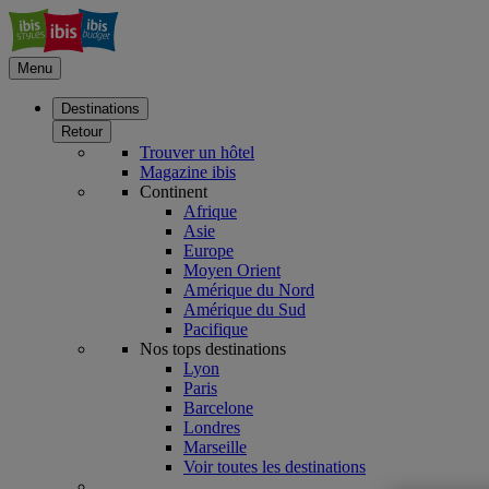
Menu
Destinations
Retour
Trouver un hôtel
Magazine ibis
Continent
Afrique
Asie
Europe
Moyen Orient
Amérique du Nord
Amérique du Sud
Pacifique
Nos tops destinations
Lyon
Paris
Barcelone
Londres
Marseille
Voir toutes les destinations