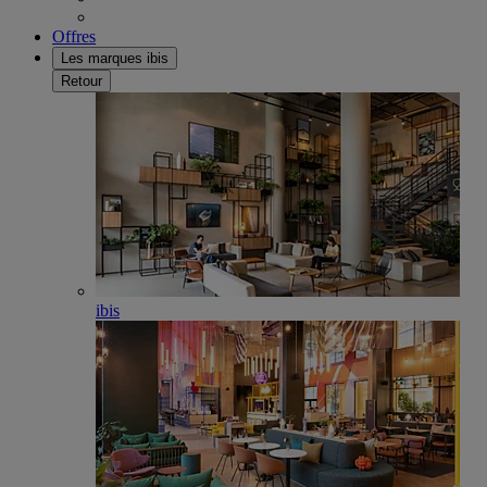
Offres
Les marques ibis
Retour
ibis