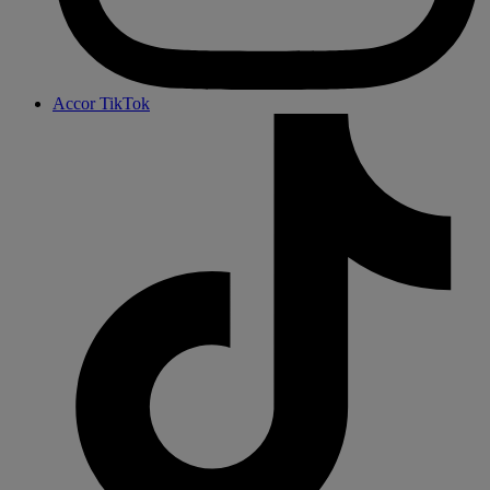
Accor TikTok