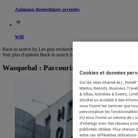
Animaux domestiques acceptés
Wifi
Back to search by Les plus recherchés
Voir plus d'options
Back to search by categories
Wasquehal : Parcourir les hôtels
Cookies et données pers
Sur les sites internet ALL, HotelF
Mantra, Resorts, Business Travel
& Villas, Activities & Events, Lim
stocker ou accéder à des informa
vous fournir les services que vo
personnaliser les fonctionnalités
(iv)
vous fournir un service de « 
d'interagir avec des réseaux soci
publicités ciblées. Pour chacun 
entre ces différentes utilisations