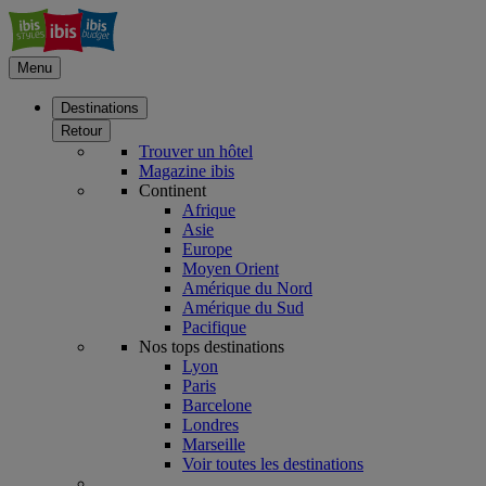
Menu
Destinations
Retour
Trouver un hôtel
Magazine ibis
Continent
Afrique
Asie
Europe
Moyen Orient
Amérique du Nord
Amérique du Sud
Pacifique
Nos tops destinations
Lyon
Paris
Barcelone
Londres
Marseille
Voir toutes les destinations