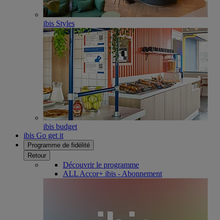
ibis Styles
ibis budget
ibis Go get it
Programme de fidélité
Retour
Découvrir le programme
ALL Accor+ ibis - Abonnement