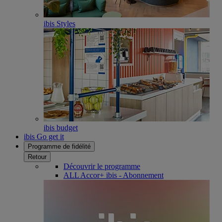
ibis Styles
ibis budget
ibis Go get it
Programme de fidélité
Retour
Découvrir le programme
ALL Accor+ ibis - Abonnement