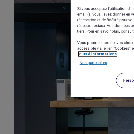
Si vous acceptez l’utilisation d’i
email (si vous l’avez donné) en 
réservation et de fidélité pour vo
réseaux sociaux. Vos données po
tiers. Pour en savoir plus, consult
Vous pourrez modifier vos choix 
accessible via le lien "Cookies" 
Plus d'informations
Nos partenaires
Perso