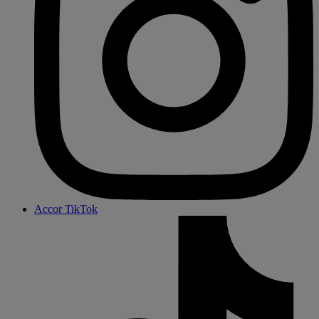
Accor TikTok