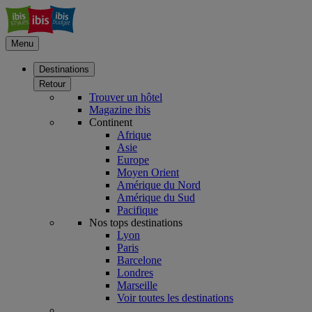
Menu
Destinations
Retour
Trouver un hôtel
Magazine ibis
Continent
Afrique
Asie
Europe
Moyen Orient
Amérique du Nord
Amérique du Sud
Pacifique
Nos tops destinations
Lyon
Paris
Barcelone
Londres
Marseille
Voir toutes les destinations