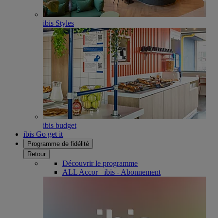
ibis Styles
ibis budget
ibis Go get it
Programme de fidélité
Retour
Découvrir le programme
ALL Accor+ ibis - Abonnement