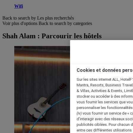
Wifi
Back to search by Les plus recherchés
Voir plus d'options
Back to search by categories
Shah Alam : Parcourir les hôtels
Cookies et données pers
Sur les sites internet ALL, HotelF
Mantra, Resorts, Business Travel
& Villas, Activities & Events, Lim
stocker ou accéder à des informa
vous fournir les services que vo
personnaliser les fonctionnalités
(iv)
vous fournir un service de « 
d'interagir avec des réseaux soci
publicités ciblées. Pour chacun 
entre ces différentes utilisations