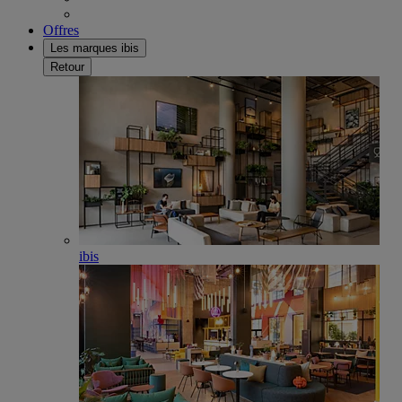
Offres
Les marques ibis
Retour
ibis