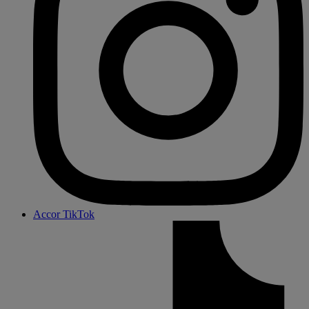
Accor TikTok