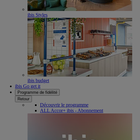
ibis Styles
ibis budget
ibis Go get it
Programme de fidélité
Retour
Découvrir le programme
ALL Accor+ ibis - Abonnement