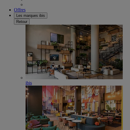
Offres
Les marques ibis
Retour
ibis