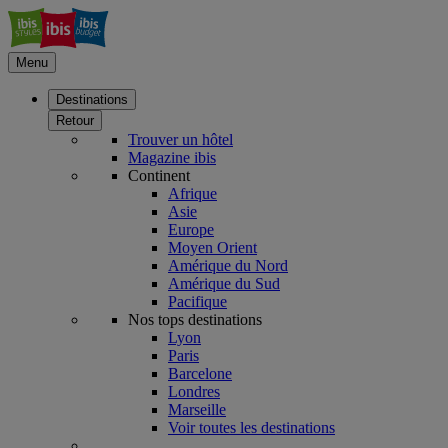
Menu
Destinations
Retour
Trouver un hôtel
Magazine ibis
Continent
Afrique
Asie
Europe
Moyen Orient
Amérique du Nord
Amérique du Sud
Pacifique
Nos tops destinations
Lyon
Paris
Barcelone
Londres
Marseille
Voir toutes les destinations