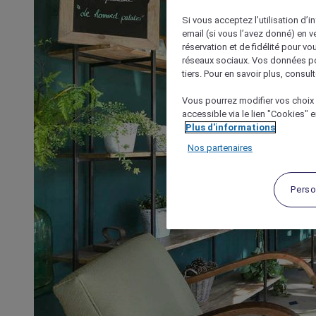
Si vous acceptez l’utilisation d’i
email (si vous l’avez donné) en 
réservation et de fidélité pour vo
réseaux sociaux. Vos données po
tiers. Pour en savoir plus, consult
Vous pourrez modifier vos choix 
accessible via le lien "Cookies" 
Plus d'informations
Nos partenaires
Perso