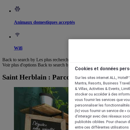
Animaux domestiques acceptés
Wifi
Back to search by Les plus recherchés
Voir plus d'options
Back to search by categories
Cookies et données pers
Saint Herblain : Parcourir les hôtels
Sur les sites internet ALL, HotelF
Mantra, Resorts, Business Travel
& Villas, Activities & Events, Lim
stocker ou accéder à des informa
vous fournir les services que vo
personnaliser les fonctionnalités
(iv)
vous fournir un service de « 
d'interagir avec des réseaux soci
publicités ciblées. Pour chacun 
entre ces différentes utilisations