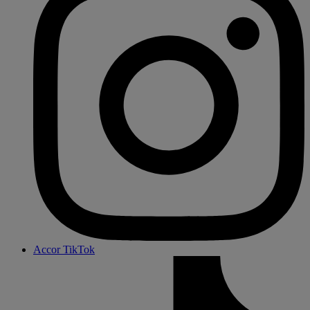
Accor TikTok