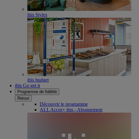
ibis Styles
ibis budget
ibis Go get it
Programme de fidélité
Retour
Découvrir le programme
ALL Accor+ ibis - Abonnement