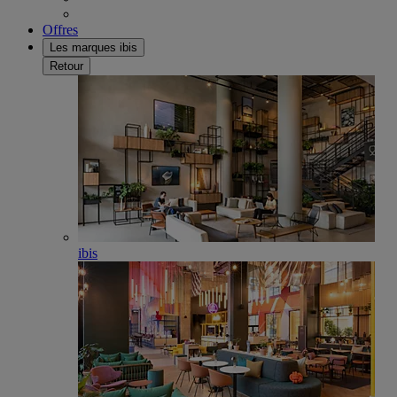
Offres
Les marques ibis
Retour
ibis