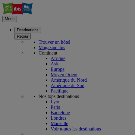
Menu
Destinations
Retour
Trouver un hôtel
Magazine ibis
Continent
Afrique
Asie
Europe
Moyen Orient
Amérique du Nord
Amérique du Sud
Pacifique
Nos tops destinations
Lyon
Paris
Barcelone
Londres
Marseille
Voir toutes les destinations