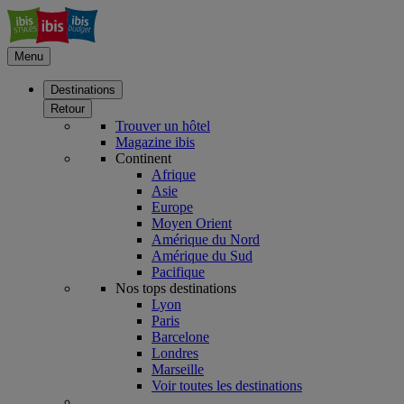
Menu
Destinations
Retour
Trouver un hôtel
Magazine ibis
Continent
Afrique
Asie
Europe
Moyen Orient
Amérique du Nord
Amérique du Sud
Pacifique
Nos tops destinations
Lyon
Paris
Barcelone
Londres
Marseille
Voir toutes les destinations