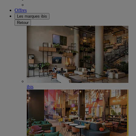
Offres
Les marques ibis
Retour
ibis