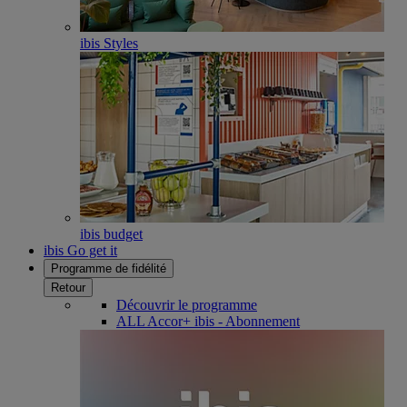
ibis Styles
ibis budget
ibis Go get it
Programme de fidélité
Retour
Découvrir le programme
ALL Accor+ ibis - Abonnement