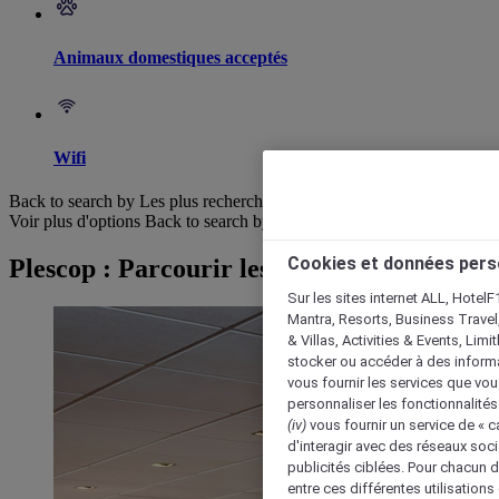
Animaux domestiques acceptés
Wifi
Back to search by Les plus recherchés
Voir plus d'options
Back to search by categories
Cookies et données pers
Plescop : Parcourir les hôtels
Sur les sites internet ALL, HotelF
Mantra, Resorts, Business Travel
& Villas, Activities & Events, Lim
stocker ou accéder à des informa
vous fournir les services que vo
personnaliser les fonctionnalités
(iv)
vous fournir un service de « 
d'interagir avec des réseaux soci
publicités ciblées. Pour chacun 
entre ces différentes utilisations