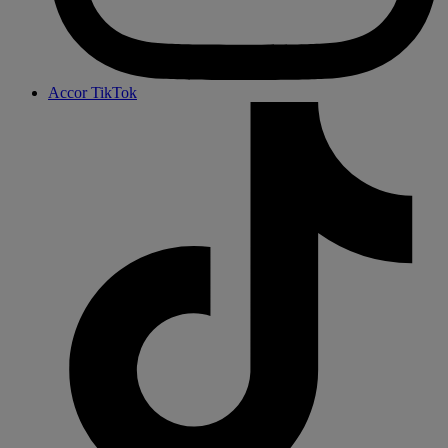
Accor TikTok