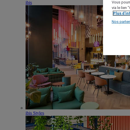
ibis
Vous pourr
via le lien
Plus d'i
Nos parten
ibis Styles