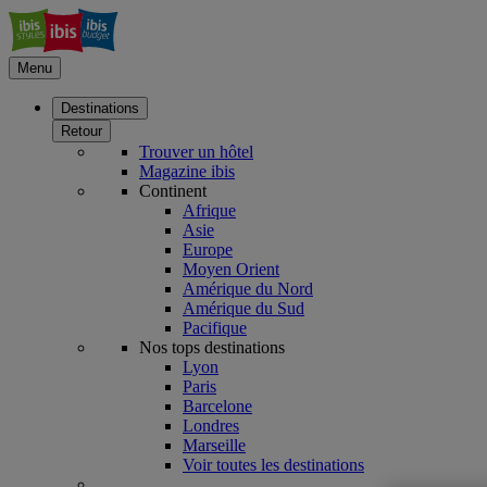
Menu
Destinations
Retour
Trouver un hôtel
Magazine ibis
Continent
Afrique
Asie
Europe
Moyen Orient
Amérique du Nord
Amérique du Sud
Pacifique
Nos tops destinations
Lyon
Paris
Barcelone
Londres
Marseille
Voir toutes les destinations