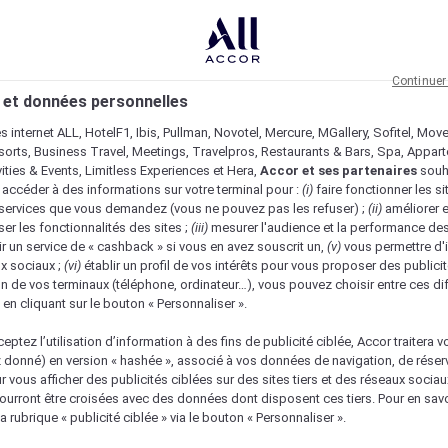
Continuer
 et données personnelles
es internet ALL, HotelF1, Ibis, Pullman, Novotel, Mercure, MGallery, Sofitel, Mov
sorts, Business Travel, Meetings, Travelpros, Restaurants & Bars, Spa, Appar
ivities & Events, Limitless Experiences et Hera,
Accor et ses partenaires
souh
 accéder à des informations sur votre terminal pour :
(i)
faire fonctionner les si
s services que vous demandez (vous ne pouvez pas les refuser) ;
(ii)
améliorer e
er les fonctionnalités des sites ;
(iii)
mesurer l'audience et la performance des
ir un service de « cashback » si vous en avez souscrit un,
(v)
vous permettre d'i
x sociaux ;
(vi)
établir un profil de vos intérêts pour vous proposer des publicit
n de vos terminaux (téléphone, ordinateur…), vous pouvez choisir entre ces di
s en cliquant sur le bouton « Personnaliser ».
eptez l’utilisation d’information à des fins de publicité ciblée, Accor traitera vo
z donné) en version « hashée », associé à vos données de navigation, de réser
ur vous afficher des publicités ciblées sur des sites tiers et des réseaux socia
urront être croisées avec des données dont disposent ces tiers. Pour en savo
a rubrique « publicité ciblée » via le bouton « Personnaliser ».