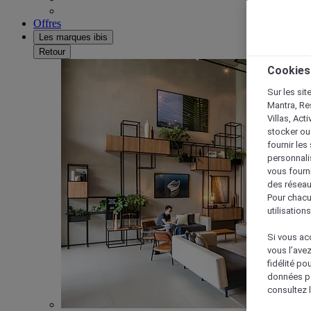
Offres
Les marques ibis
Retour
Cookies
Sur les sit
Mantra, Re
Villas, Act
stocker ou
fournir le
personnalis
vous fourn
des réseau
Pour chacu
utilisation
Si vous acc
vous l’ave
fidélité po
données po
consultez l