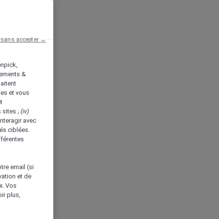
 sans accepter →
enpick,
tements &
aitent
tes et vous
t
 sites ;
(iv)
nteragir avec
és ciblées.
fférentes
tre email (si
vation et de
ux. Vos
ir plus,