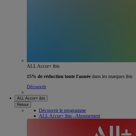
ALL Accor+ ibis
15% de réduction toute l'année
dans les marques ibis
Découvrir
ALL Accor+ ibis
Retour
Découvrir le programme
ALL Accor+ ibis - Abonnement