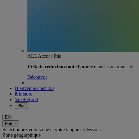
ALL Accor+ ibis
15% de réduction toute l'année
dans les marques ibis
Découvrir
Bienvenue chez ibis
ibis store
Vol + Hotel
Plus
EN
Retour
Sélectionnez votre zone et votre langue ci-dessous
Zone géographique