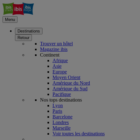
Menu
Destinations
Retour
Trouver un hôtel
Magazine ibis
Continent
Afrique
Asie
Europe
Moyen Orient
Amérique du Nord
Amérique du Sud
Pacifique
Nos tops destinations
Lyon
Paris
Barcelone
Londres
Marseille
Voir toutes les destinations