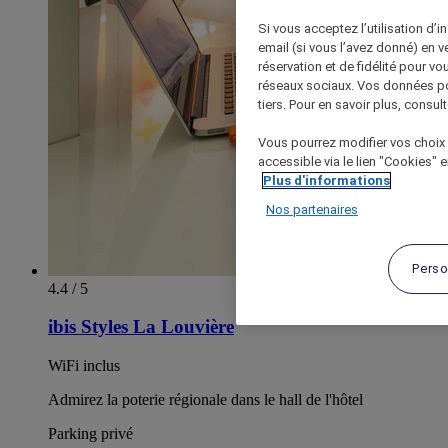
Si vous acceptez l’utilisation d’i
email (si vous l’avez donné) en 
réservation et de fidélité pour vo
réseaux sociaux. Vos données po
tiers. Pour en savoir plus, consult
Vous pourrez modifier vos choix 
accessible via le lien "Cookies" 
Plus d'informations
Nos partenaires
Perso
4.4 / 5
ibis Styles La Louvière
WiFi inclus
Admirez la poterie régionale dans le hall de l'hôtel
Parking privé