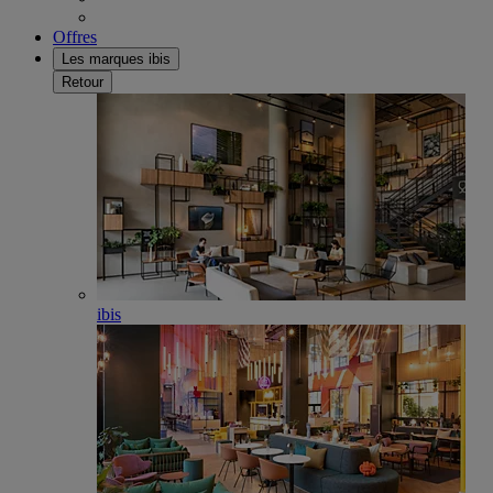
Offres
Les marques ibis
Retour
ibis