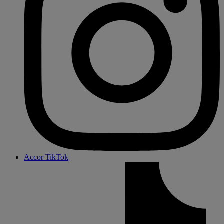
Accor TikTok