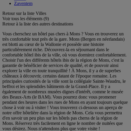
Zaventem
Retour sur la liste Villes
Voir tous les éléments (9)
Retour à la liste des autres destinations
Vous cherschez un hôtel pas chers à Mons ? Vous en trouverez un
très confortable tout près de la gare. Mons (Bergen en néerlandais)
est blotti au cœur de la Wallonie et possède une histoire
particulièrement riche. Découvrez-la en séjournant dans le
confortable hôtel ibis de la ville, où vous dormirez confortablement.
Choisir l'un des différents hôtels ibis de la région de Mons, c'est la
garantie de bénéficier de services de qualité, et de pouvoir ainsi
explorer la ville en toute tranquillité ! À Mons, il y a de superbes
châteaux à découvrir, certains datant de l'époque romaine. Les
principales curiosités de la ville sont la collégiale Sainte-Waudru, le
beffroi et les splendides bâtiments de la Grand-Place. Il y a
également de nombreux musées dignes d'intérêt, comme le musée
des Beaux-Arts (le BAM). Vous pourrez donc vous promener
pendant des heures dans les rues de Mons en ayant toujours quelque
chose à voir ou à visiter ! Vous trouverez ci-dessous un aperçu de
notre offre hôtelière dans la région de Mons. Cela vous permettra
d'en savoir un peu plus sur les hôtels pas cherss de la région de
Mons. Réservez très facilement en ligne le nombre de nuitées que
vous désirez. Nous n'attendons plus que votre visite !