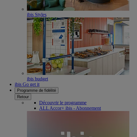
ibis Styles
ibis budget
ibis Go get it
Programme de fidélité
Retour
Découvrir le programme
ALL Accor+ ibis - Abonnement