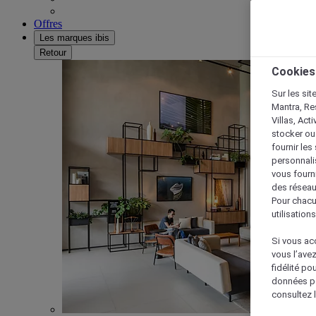
Offres
Les marques ibis
Retour
Cookies
Sur les sit
Mantra, Re
Villas, Act
stocker ou
fournir le
personnalis
vous fourn
des réseau
Pour chacu
utilisation
Si vous acc
vous l’ave
fidélité po
données po
consultez l