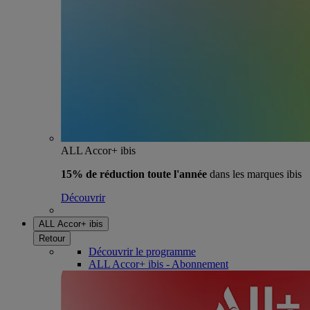
ALL Accor+ ibis
15% de réduction toute l'année
dans les marques ibis
Découvrir
ALL Accor+ ibis
Retour
Découvrir le programme
ALL Accor+ ibis - Abonnement