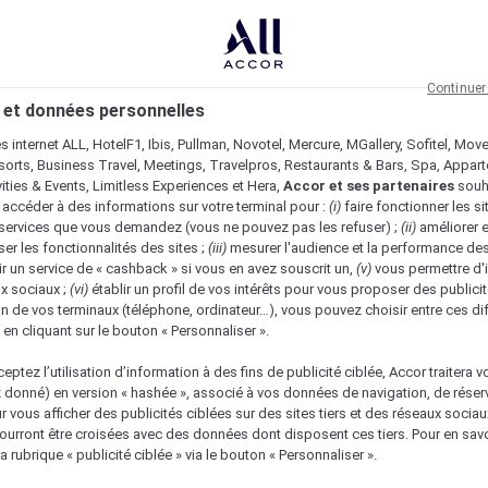
Continuer
 et données personnelles
es internet ALL, HotelF1, Ibis, Pullman, Novotel, Mercure, MGallery, Sofitel, Mov
sorts, Business Travel, Meetings, Travelpros, Restaurants & Bars, Spa, Appar
ivities & Events, Limitless Experiences et Hera,
Accor et ses partenaires
souh
 accéder à des informations sur votre terminal pour :
(i)
faire fonctionner les si
s services que vous demandez (vous ne pouvez pas les refuser) ;
(ii)
améliorer e
er les fonctionnalités des sites ;
(iii)
mesurer l'audience et la performance des
ir un service de « cashback » si vous en avez souscrit un,
(v)
vous permettre d'i
x sociaux ;
(vi)
établir un profil de vos intérêts pour vous proposer des publicit
n de vos terminaux (téléphone, ordinateur…), vous pouvez choisir entre ces di
s en cliquant sur le bouton « Personnaliser ».
eptez l’utilisation d’information à des fins de publicité ciblée, Accor traitera vo
z donné) en version « hashée », associé à vos données de navigation, de réser
ur vous afficher des publicités ciblées sur des sites tiers et des réseaux socia
urront être croisées avec des données dont disposent ces tiers. Pour en savo
a rubrique « publicité ciblée » via le bouton « Personnaliser ».