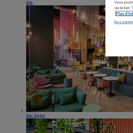
ibis
Vous pourr
via le lien
Plus d'i
Nos parten
ibis Styles