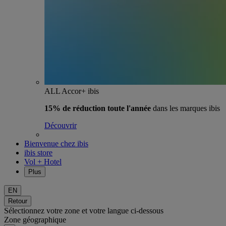
ALL Accor+ ibis
15% de réduction toute l'année
dans les marques ibis
Découvrir
Bienvenue chez ibis
ibis store
Vol + Hotel
Plus
EN
Retour
Sélectionnez votre zone et votre langue ci-dessous
Zone géographique