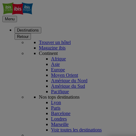
Menu
Destinations
Retour
Trouver un hôtel
Magazine ibis
Continent
Afrique
Asie
Europe
Moyen Orient
Amérique du Nord
Amérique du Sud
Pacifique
Nos tops destinations
Lyon
Paris
Barcelone
Londres
Marseille
Voir toutes les destinations