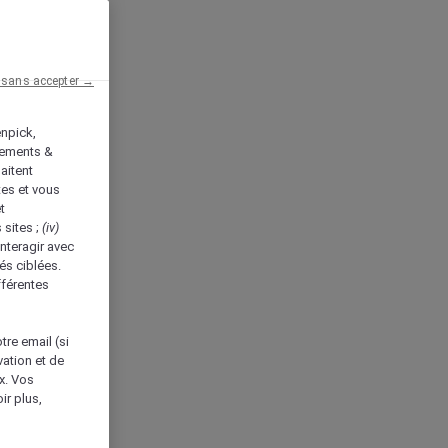
 sans accepter →
enpick,
tements &
aitent
tes et vous
t
 sites ;
(iv)
nteragir avec
és ciblées.
fférentes
tre email (si
vation et de
ux. Vos
ir plus,