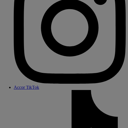
Accor TikTok