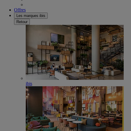
Offres
Les marques ibis
Retour
ibis