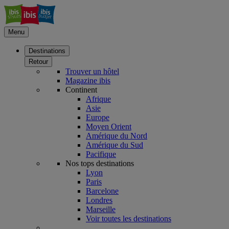
Menu
Destinations
Retour
Trouver un hôtel
Magazine ibis
Continent
Afrique
Asie
Europe
Moyen Orient
Amérique du Nord
Amérique du Sud
Pacifique
Nos tops destinations
Lyon
Paris
Barcelone
Londres
Marseille
Voir toutes les destinations