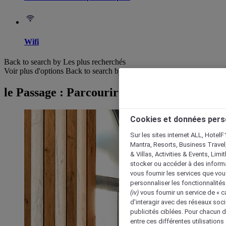
Wifi
Back to search by Les plus recherchés
Voir plus d'options
Back to search by categories
le Passage : Parcourir les hôtels
Cookies et données pers
Sur les sites internet ALL, HotelF
Mantra, Resorts, Business Travel
& Villas, Activities & Events, Lim
stocker ou accéder à des informa
vous fournir les services que vo
personnaliser les fonctionnalités
(iv)
vous fournir un service de « 
d'interagir avec des réseaux soci
publicités ciblées. Pour chacun 
entre ces différentes utilisations