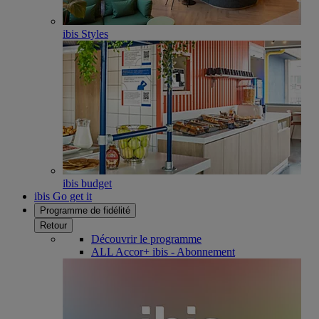
ibis Styles
ibis budget
ibis Go get it
Programme de fidélité
Retour
Découvrir le programme
ALL Accor+ ibis - Abonnement