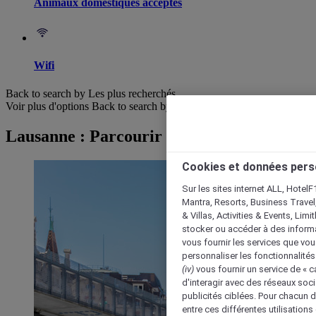
Animaux domestiques acceptés
Wifi
Back to search by Les plus recherchés
Voir plus d'options
Back to search by categories
Lausanne : Parcourir les hôtels
Cookies et données pers
Sur les sites internet ALL, HotelF
Mantra, Resorts, Business Travel
& Villas, Activities & Events, Lim
stocker ou accéder à des informa
vous fournir les services que vo
personnaliser les fonctionnalités
(iv)
vous fournir un service de « 
d'interagir avec des réseaux soci
publicités ciblées. Pour chacun 
entre ces différentes utilisations