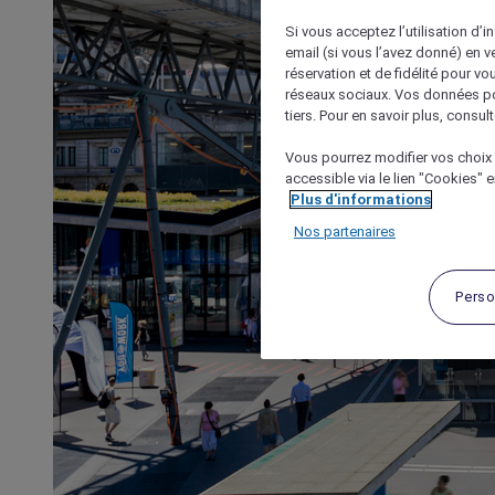
Si vous acceptez l’utilisation d’i
email (si vous l’avez donné) en 
réservation et de fidélité pour vo
réseaux sociaux. Vos données po
tiers. Pour en savoir plus, consult
Vous pourrez modifier vos choix 
accessible via le lien "Cookies" 
Plus d'informations
Nos partenaires
Perso