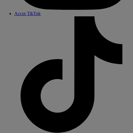
Accor TikTok