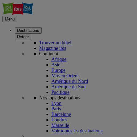
Menu
Destinations
Retour
Trouver un hôtel
Magazine ibis
Continent
Afrique
Asie
Europe
Moyen Orient
Amérique du Nord
Amérique du Sud
Pacifique
Nos tops destinations
Lyon
Paris
Barcelone
Londres
Marseille
Voir toutes les destinations