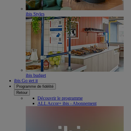
ibis Styles
ibis budget
ibis Go get it
Programme de fidélité
Retour
Découvrir le programme
ALL Accor+ ibis - Abonnement