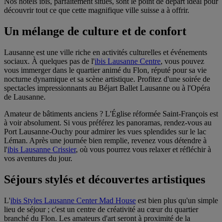
Nos hôtels ibis, parfaitement situés, sont le point de départ idéal pour
découvrir tout ce que cette magnifique ville suisse a à offrir.
Un mélange de culture et de confort
Lausanne est une ville riche en activités culturelles et événements
sociaux. À quelques pas de l'
ibis Lausanne Centre
, vous pouvez
vous immerger dans le quartier animé du Flon, réputé pour sa vie
nocturne dynamique et sa scène artistique. Profitez d'une soirée de
spectacles impressionnants au Béjart Ballet Lausanne ou à l'Opéra
de Lausanne.
Amateur de bâtiments anciens ? L'Église réformée Saint-François est
à voir absolument. Si vous préférez les panoramas, rendez-vous au
Port Lausanne-Ouchy pour admirer les vues splendides sur le lac
Léman. Après une journée bien remplie, revenez vous détendre à
l'
ibis Lausanne Crissier
, où vous pourrez vous relaxer et réfléchir à
vos aventures du jour.
Séjours stylés et découvertes artistiques
L'
ibis Styles Lausanne Center Mad House
est bien plus qu'un simple
lieu de séjour ; c'est un centre de créativité au cœur du quartier
branché du Flon. Les amateurs d'art seront à proximité de la