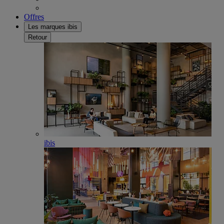
Offres
Les marques ibis
Retour
ibis