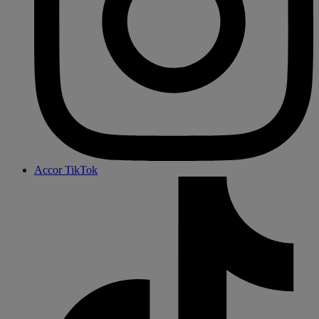
Accor TikTok