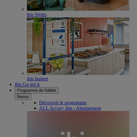
ibis Styles
ibis budget
ibis Go get it
Programme de fidélité
Retour
Découvrir le programme
ALL Accor+ ibis - Abonnement