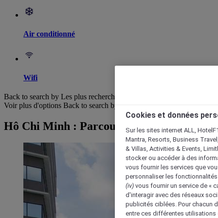
Air conditionné
Wifi
Back to search by Les plus recherchés
Voir plus d'options
Back to search by categories
Cookies et données pers
Hô Chi Minh : Parcourir les hôtels
Sur les sites internet ALL, HotelF
Mantra, Resorts, Business Travel
& Villas, Activities & Events, Lim
stocker ou accéder à des informa
vous fournir les services que vo
personnaliser les fonctionnalités
(iv)
vous fournir un service de « 
d'interagir avec des réseaux soci
publicités ciblées. Pour chacun 
entre ces différentes utilisations