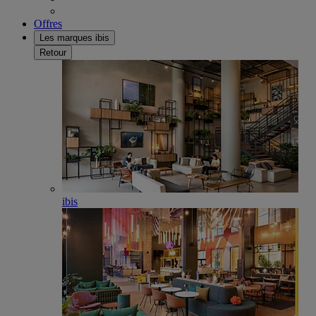
Offres
Les marques ibis
Retour
ibis