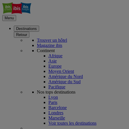
Menu
Destinations
Retour
Trouver un hôtel
Magazine ibis
Continent
Afrique
Asie
Europe
Moyen Orient
Amérique du Nord
Amérique du Sud
Pacifique
Nos tops destinations
Lyon
Paris
Barcelone
Londres
Marseille
Voir toutes les destinations