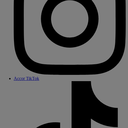
Accor TikTok