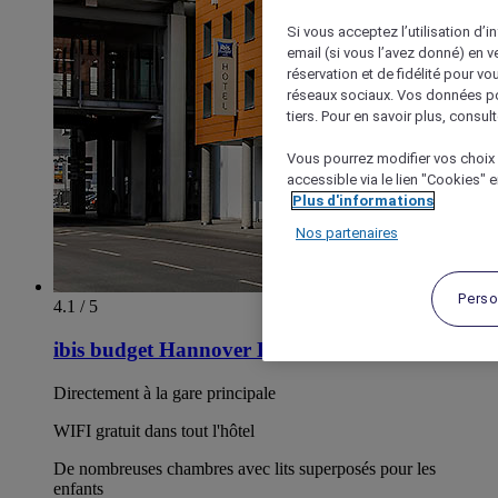
Si vous acceptez l’utilisation d’i
email (si vous l’avez donné) en 
réservation et de fidélité pour vo
réseaux sociaux. Vos données po
tiers. Pour en savoir plus, consult
Vous pourrez modifier vos choix 
accessible via le lien "Cookies" 
Plus d'informations
Nos partenaires
Perso
4.1 / 5
ibis budget Hannover Hauptbahnhof
Directement à la gare principale
WIFI gratuit dans tout l'hôtel
De nombreuses chambres avec lits superposés pour les
enfants