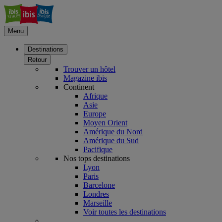
Menu
Destinations
Retour
Trouver un hôtel
Magazine ibis
Continent
Afrique
Asie
Europe
Moyen Orient
Amérique du Nord
Amérique du Sud
Pacifique
Nos tops destinations
Lyon
Paris
Barcelone
Londres
Marseille
Voir toutes les destinations