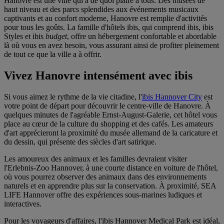
Hanovre est une ville qui a de quoi plaire à tous. Des musées de
haut niveau et des parcs splendides aux événements musicaux
captivants et au confort moderne, Hanovre est remplie d'activités
pour tous les goûts. La famille d'hôtels ibis, qui comprend ibis, ibis
Styles et ibis
budget
, offre un hébergement confortable et abordable
là où vous en avez besoin, vous assurant ainsi de profiter pleinement
de tout ce que la ville a à offrir.
Vivez Hanovre intensément avec ibis
Si vous aimez le rythme de la vie citadine, l'
ibis Hannover City
est
votre point de départ pour découvrir le centre-ville de Hanovre. À
quelques minutes de l'agréable Ernst-August-Galerie, cet hôtel vous
place au cœur de la culture du shopping et des cafés. Les amateurs
d'art apprécieront la proximité du musée allemand de la caricature et
du dessin, qui présente des siècles d'art satirique.
Les amoureux des animaux et les familles devraient visiter
l'Erlebnis-Zoo Hannover, à une courte distance en voiture de l'hôtel,
où vous pourrez observer des animaux dans des environnements
naturels et en apprendre plus sur la conservation. À proximité, SEA
LIFE Hannover offre des expériences sous-marines ludiques et
interactives.
Pour les voyageurs d'affaires, l'
ibis Hannover Medical Park
est idéal,