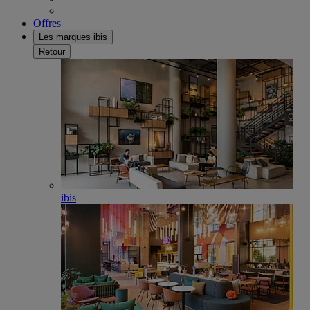
Offres
Les marques ibis
Retour
ibis