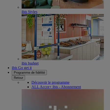
ibis Styles
ibis budget
ibis Go get it
Programme de fidélité
Retour
Découvrir le programme
ALL Accor+ ibis - Abonnement