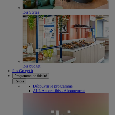
ibis Styles
ibis budget
ibis Go get it
Programme de fidélité
Retour
Découvrir le programme
ALL Accor+ ibis - Abonnement