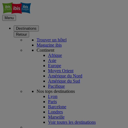
Menu
Destinations
Retour
Trouver un hôtel
Magazine ibis
Continent
Afrique
Asie
Europe
Moyen Orient
Amérique du Nord
Amérique du Sud
Pacifique
Nos tops destinations
Lyon
Paris
Barcelone
Londres
Marseille
Voir toutes les destinations