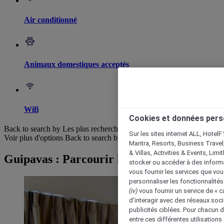
Air conditionné
Animaux domestiques acceptés
Wifi
Cookies et données pers
Back to search by Les plus recherchés
Sur les sites internet ALL, HotelF
Voir plus d'options
Back to search by categories
Mantra, Resorts, Business Travel
& Villas, Activities & Events, Lim
Guipavas : Parcourir les hôtels
stocker ou accéder à des informa
vous fournir les services que vo
personnaliser les fonctionnalités
(iv)
vous fournir un service de « 
d'interagir avec des réseaux soci
publicités ciblées. Pour chacun 
entre ces différentes utilisations