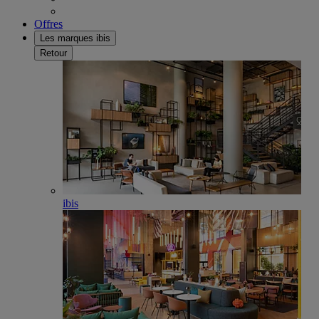
Offres
Les marques ibis
Retour
ibis