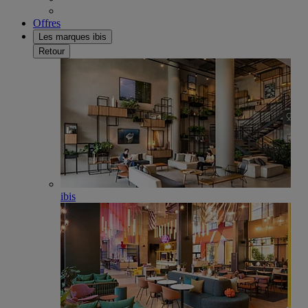
Offres
Les marques ibis
Retour
ibis