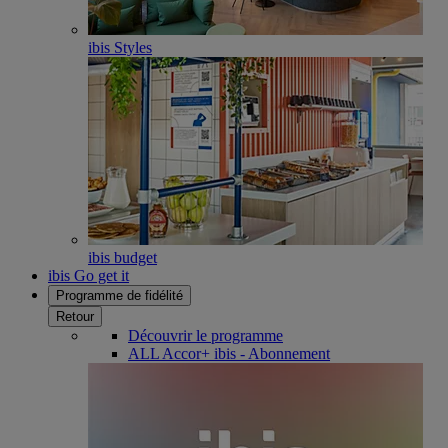
ibis Styles
ibis budget
ibis Go get it
Programme de fidélité
Retour
Découvrir le programme
ALL Accor+ ibis - Abonnement