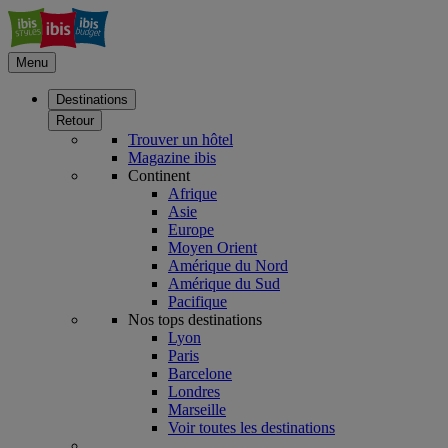
Menu
Destinations
Retour
Trouver un hôtel
Magazine ibis
Continent
Afrique
Asie
Europe
Moyen Orient
Amérique du Nord
Amérique du Sud
Pacifique
Nos tops destinations
Lyon
Paris
Barcelone
Londres
Marseille
Voir toutes les destinations