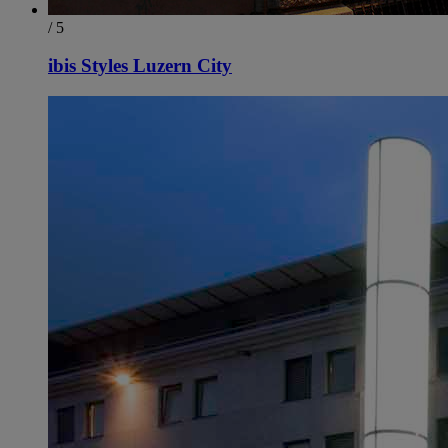
/ 5
ibis Styles Luzern City