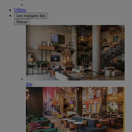
Offres
Les marques ibis
Retour
ibis