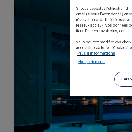
Si vous acceptez l’utilisation d’i
email (si vous l’avez donné) en 
réservation et de fidélité pour vo
réseaux sociaux. Vos données po
tiers. Pour en savoir plus, consult
Vous pourrez modifier vos choix 
accessible via le lien "Cookies" 
Plus d'informations
Nos partenaires
Perso