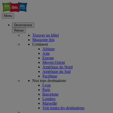
Menu
Destinations
Retour
Trouver un hôtel
Magazine ibis
Continent
Afrique
Asie
Europe
Moyen Orient
Amérique du Nord
Amérique du Sud
Pacifique
Nos tops destinations
Lyon
Paris
Barcelone
Londres
Marseille
Voir toutes les destinations