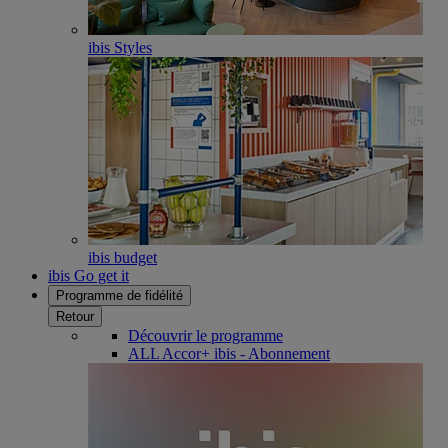
ibis Styles
ibis budget
ibis Go get it
Programme de fidélité
Retour
Découvrir le programme
ALL Accor+ ibis - Abonnement