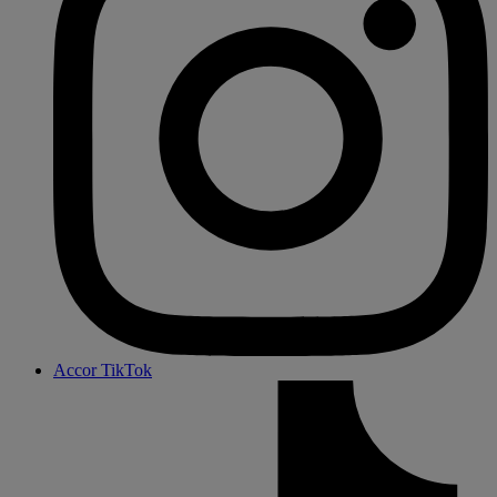
Accor TikTok