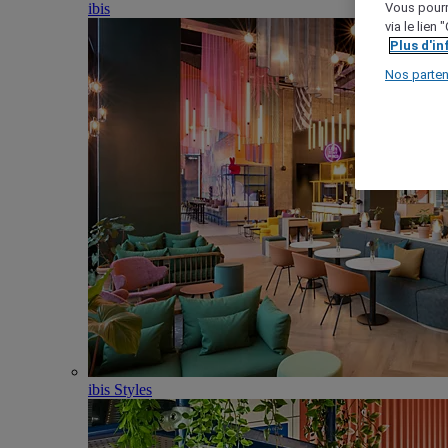
ibis
Vous pourr
via le lien
Plus d'i
Nos parten
ibis Styles