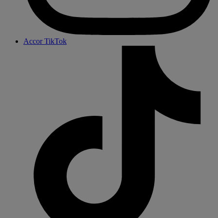
Accor TikTok