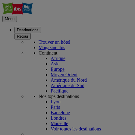
Menu
Destinations
Retour
Trouver un hôtel
Magazine ibis
Continent
Afrique
Asie
Europe
Moyen Orient
Amérique du Nord
Amérique du Sud
Pacifique
Nos tops destinations
Lyon
Paris
Barcelone
Londres
Marseille
Voir toutes les destinations