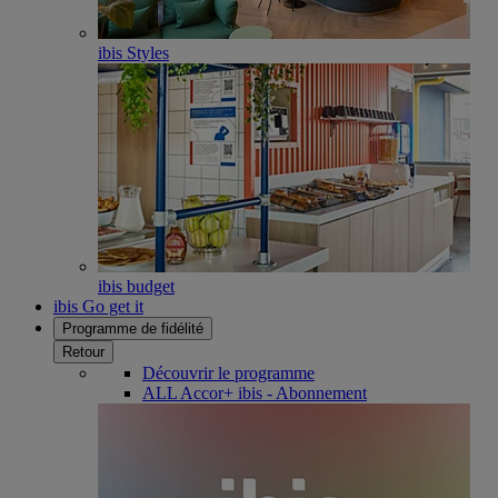
ibis Styles
ibis budget
ibis Go get it
Programme de fidélité
Retour
Découvrir le programme
ALL Accor+ ibis - Abonnement