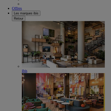
Offres
Les marques ibis
Retour
ibis