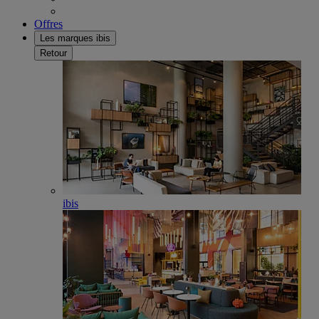
Offres
Les marques ibis
Retour
ibis