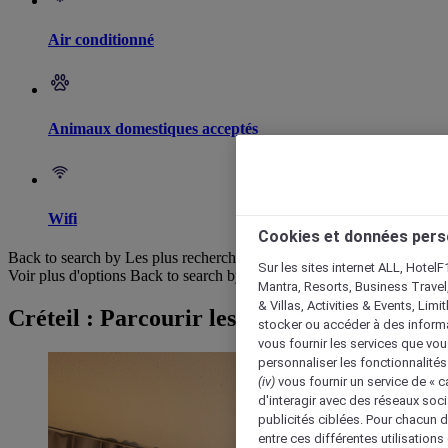
Air conditionné
Animaux domestiques acceptés
Wifi
Cookies et données pers
Back to search by Les plus recherchés
Sur les sites internet ALL, HotelF
Voir plus d'options
Back to search by categories
Mantra, Resorts, Business Travel
& Villas, Activities & Events, Lim
Créteil : Parcourir les hôtels
stocker ou accéder à des informa
vous fournir les services que vo
personnaliser les fonctionnalités
(iv)
vous fournir un service de « 
d'interagir avec des réseaux soci
publicités ciblées. Pour chacun 
entre ces différentes utilisations