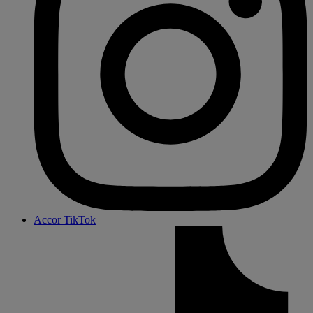
Accor TikTok