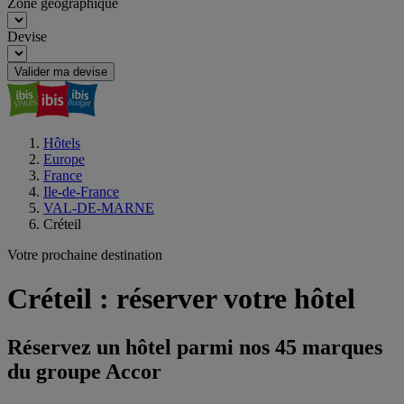
Zone géographique
Devise
Valider ma devise
Hôtels
Europe
France
Ile-de-France
VAL-DE-MARNE
Créteil
Votre prochaine destination
Créteil : réserver votre hôtel
Réservez un hôtel parmi nos 45 marques
du groupe Accor