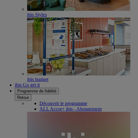
ibis Styles
ibis budget
ibis Go get it
Programme de fidélité
Retour
Découvrir le programme
ALL Accor+ ibis - Abonnement