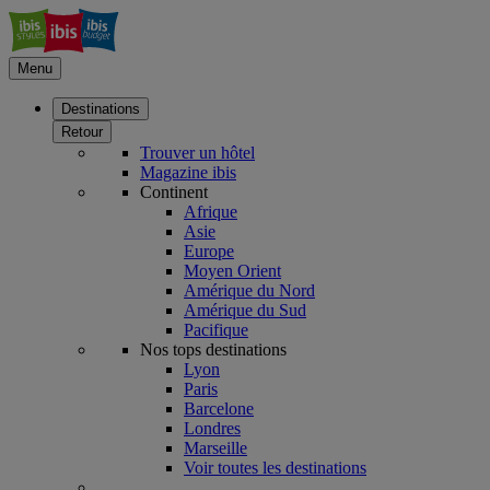
Menu
Destinations
Retour
Trouver un hôtel
Magazine ibis
Continent
Afrique
Asie
Europe
Moyen Orient
Amérique du Nord
Amérique du Sud
Pacifique
Nos tops destinations
Lyon
Paris
Barcelone
Londres
Marseille
Voir toutes les destinations