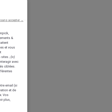
 sans accepter →
enpick,
tements &
aitent
tes et vous
t
 sites ;
(iv)
nteragir avec
és ciblées.
fférentes
tre email (si
vation et de
ux. Vos
ir plus,