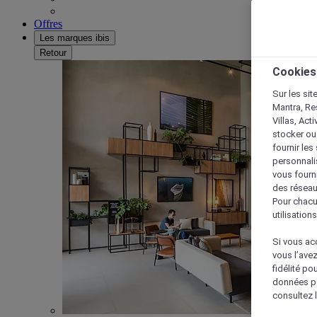
Offres
Les marques ibis
Retour
Cookies
Sur les sit
Mantra, Re
Villas, Act
stocker ou
fournir le
personnalis
vous fourn
des réseau
Pour chacu
utilisation
Si vous acc
vous l’ave
fidélité po
données po
consultez l