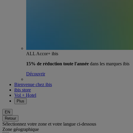
ALL Accor+ ibis
15% de réduction toute l'année
dans les marques ibis
Découvrir
Bienvenue chez ibis
ibis store
Vol + Hotel
Plus
EN
Retour
Sélectionnez votre zone et votre langue ci-dessous
Zone géographique