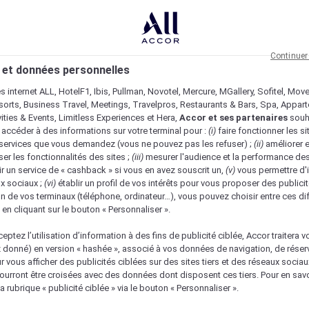
Continuer
 et données personnelles
es internet ALL, HotelF1, Ibis, Pullman, Novotel, Mercure, MGallery, Sofitel, Mov
sorts, Business Travel, Meetings, Travelpros, Restaurants & Bars, Spa, Appar
ivities & Events, Limitless Experiences et Hera,
Accor et ses partenaires
souh
 accéder à des informations sur votre terminal pour :
(i)
faire fonctionner les si
s services que vous demandez (vous ne pouvez pas les refuser) ;
(ii)
améliorer e
er les fonctionnalités des sites ;
(iii)
mesurer l'audience et la performance des
ir un service de « cashback » si vous en avez souscrit un,
(v)
vous permettre d'i
x sociaux ;
(vi)
établir un profil de vos intérêts pour vous proposer des publicit
n de vos terminaux (téléphone, ordinateur…), vous pouvez choisir entre ces di
s en cliquant sur le bouton « Personnaliser ».
eptez l’utilisation d’information à des fins de publicité ciblée, Accor traitera vo
z donné) en version « hashée », associé à vos données de navigation, de réser
ur vous afficher des publicités ciblées sur des sites tiers et des réseaux socia
urront être croisées avec des données dont disposent ces tiers. Pour en savo
a rubrique « publicité ciblée » via le bouton « Personnaliser ».