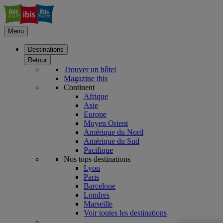
Menu
Destinations
Retour
Trouver un hôtel
Magazine ibis
Continent
Afrique
Asie
Europe
Moyen Orient
Amérique du Nord
Amérique du Sud
Pacifique
Nos tops destinations
Lyon
Paris
Barcelone
Londres
Marseille
Voir toutes les destinations