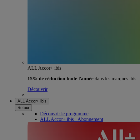
ALL Accor+ ibis
15% de réduction toute l'année
dans les marques ibis
Découvrir
ALL Accor+ ibis
Retour
Découvrir le programme
ALL Accor+ ibis - Abonnement