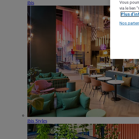
ibis
Vous pourr
via le lien
Plus d'i
Nos parten
ibis Styles