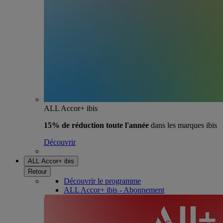
ALL Accor+ ibis
15% de réduction toute l'année
dans les marques ibis
Découvrir
ALL Accor+ ibis
Retour
Découvrir le programme
ALL Accor+ ibis - Abonnement