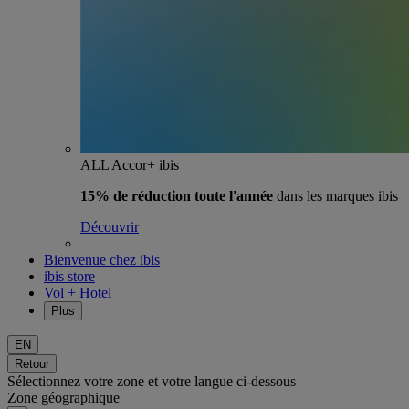
ALL Accor+ ibis
15% de réduction toute l'année
dans les marques ibis
Découvrir
Bienvenue chez ibis
ibis store
Vol + Hotel
Plus
EN
Retour
Sélectionnez votre zone et votre langue ci-dessous
Zone géographique