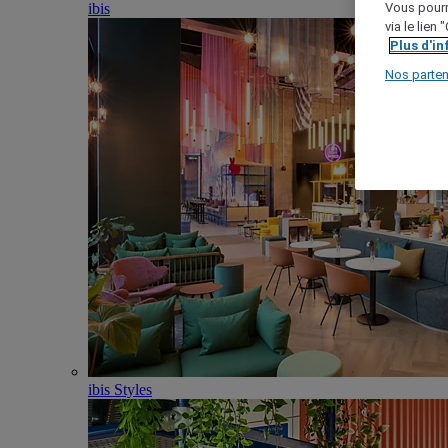
ibis
Vous pourr
via le lien
Plus d'i
Nos parten
ibis Styles