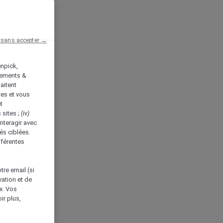
 sans accepter →
enpick,
tements &
aitent
tes et vous
t
 sites ;
(iv)
nteragir avec
és ciblées.
fférentes
tre email (si
vation et de
ux. Vos
ir plus,