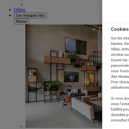
Offres
Les marques ibis
Retour
Cookies
Sur les sit
Mantra, Re
Villas, Act
stocker ou
fournir le
personnalis
vous fourn
des réseau
Pour chacu
utilisation
Si vous acc
vous l’ave
fidélité po
données po
consultez l