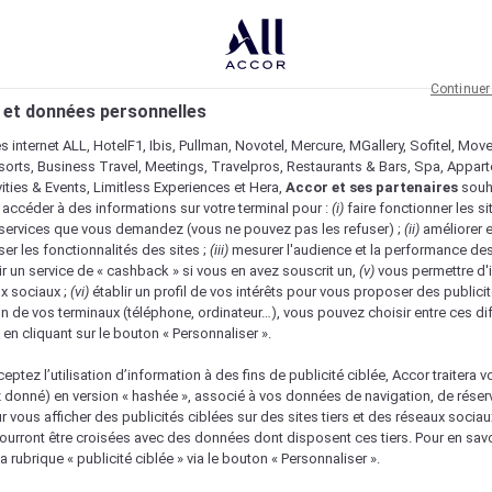
Continuer
 et données personnelles
es internet ALL, HotelF1, Ibis, Pullman, Novotel, Mercure, MGallery, Sofitel, Mov
sorts, Business Travel, Meetings, Travelpros, Restaurants & Bars, Spa, Appar
ivities & Events, Limitless Experiences et Hera,
Accor et ses partenaires
souh
 accéder à des informations sur votre terminal pour :
(i)
faire fonctionner les si
s services que vous demandez (vous ne pouvez pas les refuser) ;
(ii)
améliorer e
er les fonctionnalités des sites ;
(iii)
mesurer l'audience et la performance des
ir un service de « cashback » si vous en avez souscrit un,
(v)
vous permettre d'i
x sociaux ;
(vi)
établir un profil de vos intérêts pour vous proposer des publicit
n de vos terminaux (téléphone, ordinateur…), vous pouvez choisir entre ces di
s en cliquant sur le bouton « Personnaliser ».
eptez l’utilisation d’information à des fins de publicité ciblée, Accor traitera vo
z donné) en version « hashée », associé à vos données de navigation, de réser
ur vous afficher des publicités ciblées sur des sites tiers et des réseaux socia
urront être croisées avec des données dont disposent ces tiers. Pour en savo
a rubrique « publicité ciblée » via le bouton « Personnaliser ».