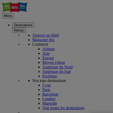
Menu
Destinations
Retour
Trouver un hôtel
Magazine ibis
Continent
Afrique
Asie
Europe
Moyen Orient
Amérique du Nord
Amérique du Sud
Pacifique
Nos tops destinations
Lyon
Paris
Barcelone
Londres
Marseille
Voir toutes les destinations