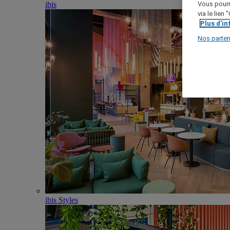
ibis
Vous pourr
via le lien
Plus d'i
Nos parten
ibis Styles