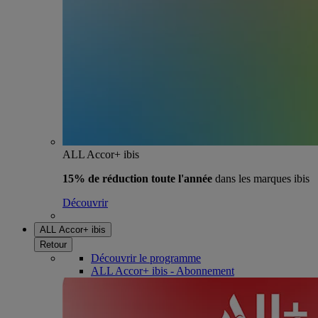
ALL Accor+ ibis
15% de réduction toute l'année
dans les marques ibis
Découvrir
ALL Accor+ ibis
Retour
Découvrir le programme
ALL Accor+ ibis - Abonnement