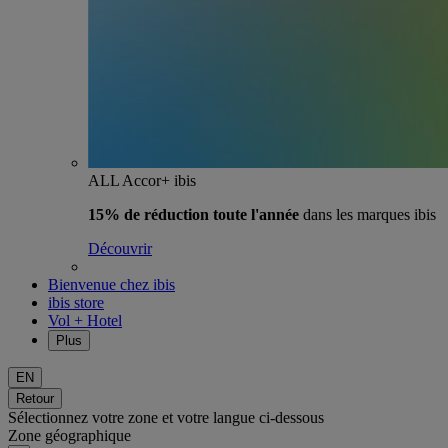
ALL Accor+ ibis
15% de réduction toute l'année
dans les marques ibis
Découvrir
Bienvenue chez ibis
ibis store
Vol + Hotel
Plus
EN
Retour
Sélectionnez votre zone et votre langue ci-dessous
Zone géographique