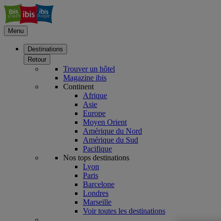
Menu
Destinations
Retour
Trouver un hôtel
Magazine ibis
Continent
Afrique
Asie
Europe
Moyen Orient
Amérique du Nord
Amérique du Sud
Pacifique
Nos tops destinations
Lyon
Paris
Barcelone
Londres
Marseille
Voir toutes les destinations