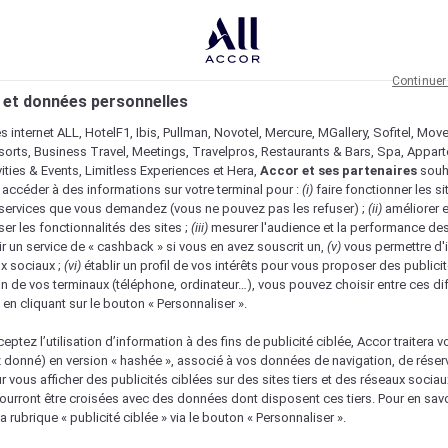
Continuer
 et données personnelles
es internet ALL, HotelF1, Ibis, Pullman, Novotel, Mercure, MGallery, Sofitel, Mov
sorts, Business Travel, Meetings, Travelpros, Restaurants & Bars, Spa, Appar
ivities & Events, Limitless Experiences et Hera,
Accor et ses partenaires
souh
 accéder à des informations sur votre terminal pour :
(i)
faire fonctionner les si
s services que vous demandez (vous ne pouvez pas les refuser) ;
(ii)
améliorer e
er les fonctionnalités des sites ;
(iii)
mesurer l'audience et la performance des
ir un service de « cashback » si vous en avez souscrit un,
(v)
vous permettre d'i
x sociaux ;
(vi)
établir un profil de vos intérêts pour vous proposer des publicit
n de vos terminaux (téléphone, ordinateur…), vous pouvez choisir entre ces di
s en cliquant sur le bouton « Personnaliser ».
eptez l’utilisation d’information à des fins de publicité ciblée, Accor traitera vo
z donné) en version « hashée », associé à vos données de navigation, de réser
ur vous afficher des publicités ciblées sur des sites tiers et des réseaux socia
urront être croisées avec des données dont disposent ces tiers. Pour en savo
a rubrique « publicité ciblée » via le bouton « Personnaliser ».