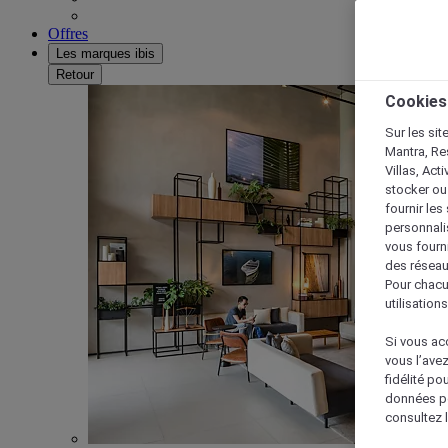
Offres
Les marques ibis
Retour
Cookies
Sur les sit
Mantra, Re
Villas, Act
stocker ou
fournir le
personnalis
vous fourn
des réseau
Pour chacu
utilisation
Si vous acc
vous l’ave
fidélité po
données po
consultez l