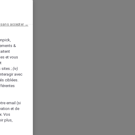
 sans accepter →
enpick,
tements &
aitent
tes et vous
t
 sites ;
(iv)
nteragir avec
és ciblées.
fférentes
tre email (si
vation et de
ux. Vos
ir plus,