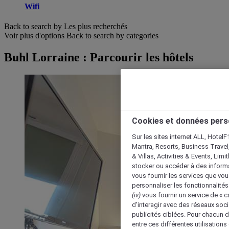
Wifi
Back to search by Les plus recherchés
Voir plus d'options
Back to search by categories
Buhl Lorraine : Parcourir les hôtels
Cookies et données pers
Sur les sites internet ALL, HotelF
Mantra, Resorts, Business Travel
& Villas, Activities & Events, Lim
stocker ou accéder à des informa
vous fournir les services que vo
personnaliser les fonctionnalités
(iv)
vous fournir un service de « 
d'interagir avec des réseaux soci
publicités ciblées. Pour chacun 
entre ces différentes utilisations