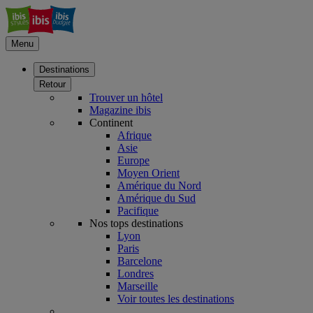
Menu
Destinations
Retour
Trouver un hôtel
Magazine ibis
Continent
Afrique
Asie
Europe
Moyen Orient
Amérique du Nord
Amérique du Sud
Pacifique
Nos tops destinations
Lyon
Paris
Barcelone
Londres
Marseille
Voir toutes les destinations