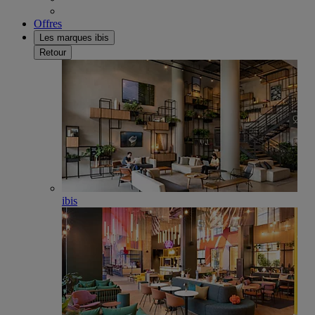
Offres
Les marques ibis
Retour
ibis