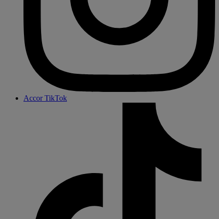
Accor TikTok