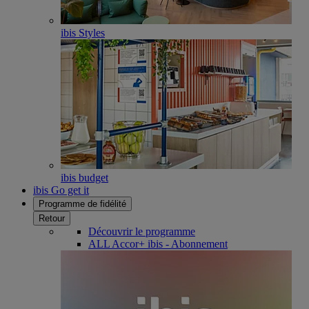
ibis Styles
ibis budget
ibis Go get it
Programme de fidélité
Retour
Découvrir le programme
ALL Accor+ ibis - Abonnement