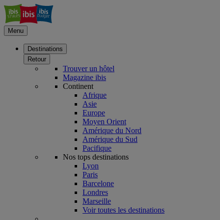
Menu
Destinations
Retour
Trouver un hôtel
Magazine ibis
Continent
Afrique
Asie
Europe
Moyen Orient
Amérique du Nord
Amérique du Sud
Pacifique
Nos tops destinations
Lyon
Paris
Barcelone
Londres
Marseille
Voir toutes les destinations