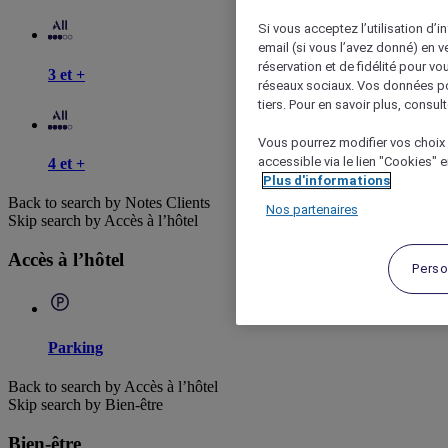
Si vous acceptez l’utilisation d’i
email (si vous l’avez donné) en 
réservation et de fidélité pour vo
3 et +
réseaux sociaux. Vos données po
tiers. Pour en savoir plus, consult
Vous pourrez modifier vos choix 
accessible via le lien "Cookies" 
4 et +
Plus d'informations
Back to search by Notes Clients
Nos partenaires
Skip search by Accès à l’hôtel
Accès à l’hôtel
Perso
Parking
Back to search by Accès à l’hôtel
Skip search by Bien-être
Bien-être