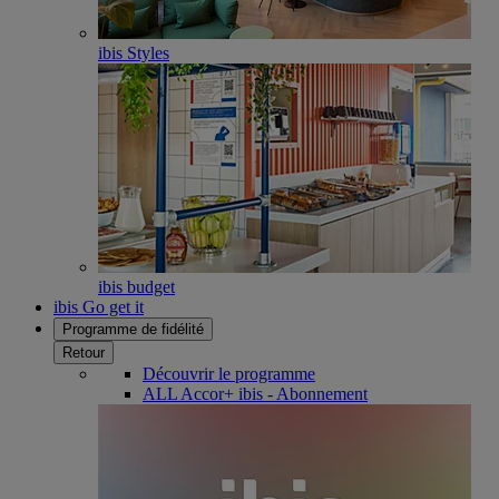
ibis Styles
ibis budget
ibis Go get it
Programme de fidélité
Retour
Découvrir le programme
ALL Accor+ ibis - Abonnement