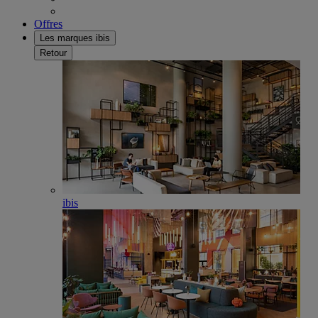
Offres
Les marques ibis
Retour
ibis