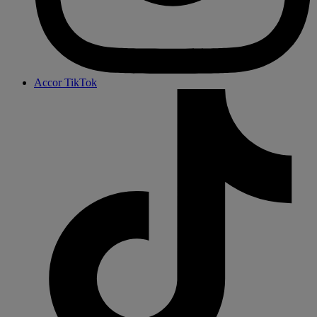
Accor TikTok