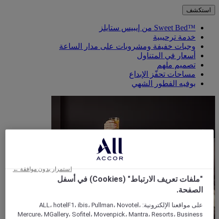
استكشف
™Sweet Bed من إيبيس ستايلز
خدمة ترحيبية
وجبات خفيفة ومشروبات على مدار الساعة
أسعار في المتناول
تصميم ملهم
مساحات تحفّز الإبداع
بوفيه الفطور الشهي
استمرار بدون موافقة ←
"ملفات تعريف الارتباط" (Cookies) في أسفل
الصفحة.
على مواقعنا الإلكترونية: ALL، hotelF1، ibis، Pullman، Novotel،
Mercure، MGallery، Sofitel، Movenpick، Mantra، Resorts، Business