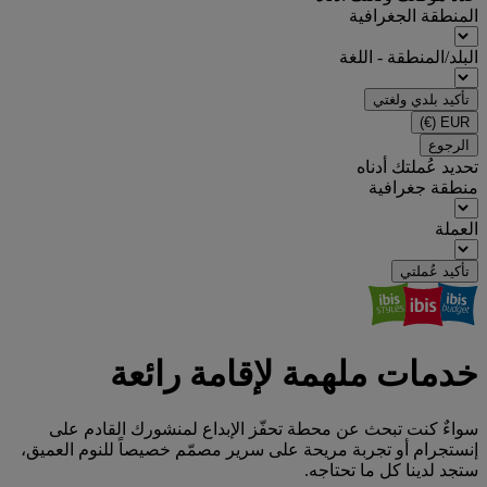
المنطقة الجغرافية
البلد/المنطقة - اللغة
تأكيد بلدي ولغتي
(€)
EUR
الرجوع
تحديد عُملتك أدناه
منطقة جغرافية
العملة
تأكيد عُملتي
خدمات ملهمة لإقامة رائعة
سواءٌ كنت تبحث عن محطة تحفّز الإبداع لمنشورك القادم على
إنستجرام أو تجربة مريحة على سرير مصمّم خصيصاً للنوم العميق،
ستجد لدينا كل ما تحتاجه.