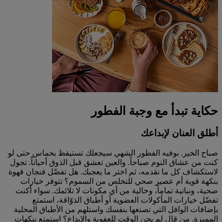
حكاية تبدأ مع وجبة الفطور
أطلق العنان لإبداعك
صباح الخير. بوفيه الفطور الشهي سيجعلك تستيقظ بحماس حتى لو
كنت من عشاق النوم صباحاً. والعين تعشق قبل الذوق أحياناً. تجول
لاستكشاف كل ما نقدمه، ثم اختر ما يعجبك. هل تفضّل فنجان قهوة
بنكهة قوية أم عصير صحي للتخلص من السموم؟ تتوفر خيارات
صحية، ونباتية تماماً، وخالية من أي مكونات لا تلائمك. سواء أكنت
تفضّل خيارات المأكولات العضوية أو أطباق الذوّاقة، استمتع
بإضافات الوافل التي تصنعها بنفسك واستلهم من الأطباق المحلية
المميزة. من قال لم يحِن الوقت للعفوية والإبداع؟ استمتع بنكهات