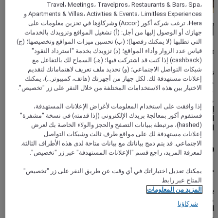
Travel، Meetings، Travelpros، Restaurants & Bars، Spa،
Apartments & Villas، Activities & Events، Limitless Experiences و
Hera، ترغب شركة أكور (Accor) وشركاؤها في تخزين معلومات على
أسرّة مصممة لأحلام سعيدة
جهازك أو الوصول إليها من أجل: (أ) تشغيل المواقع وتزويدك بالخدمات
التي تطلبها (لا يمكنك رفضها)؛ (ب) تحسين ميزات المواقع وتخصيصها؛ (ج)
قياس عدد الزوار وأداء المواقع؛ (د) تزويدك بخدمة "استرداد النقود"
™Sweet Bed من إيبيس
(cashback) إذا كنت قد اشتركت فيها؛ (هـ) السماح لك بالتفاعل مع
شبكات التواصل الاجتماعي؛ (و) تحديد ملف تعريف لاهتماماتك لتقديم
تبدأ الأيام وتنتهي بأروع التجارب المريحة على سرير ™Sweet Bed
إعلانات مستهدفة لك. لكل جهاز من أجهزتك (هاتف، كمبيوتر...)، يمكنك
من إيبيس، ملاذك التي يفتح أبوابه حصراً في فنادقنا ويحملك إلى
الاختيار بين هذه الاستخدامات المختلفة من خلال النقر على زر "تخصيص".
عالم من الاسترخاء وسط السُحب. تم تصميم جميع عناصره مع
مراعاة أدق التفاصيل، من القاعدة المرنة الممتصة للحركة وصولاً
إذا وافقت على استخدام المعلومات لأغراض الإعلانات المستهدفة،
إلى الفراش عالي التقنية الذي يحتضن جسمك ويتلاءم معه. يضيف
فستقوم أكور بمعالجة بريدك الإلكتروني (إذا قدمته) في نسخة "مشفرة"
الغطاء الناعم كالريش والمفروشات عالية الجودة اللمسات الأخيرة
(hashed)، مرتبطة ببيانات التصفح والحجز والولاء الخاصة بك لعرض
التي تكتمل معها روعة إقامتك.
إعلانات مستهدفة لك على مواقع طرف ثالث وشبكات التواصل
الاجتماعي. قد يتم دمج بياناتك مع بيانات متاحة لدى هذه الأطراف الثالثة.
فريقٌ لا تفارقه الابتسامة لتلبية احتياجاتك
لمعرفة المزيد، راجع قسم "الإعلانات المستهدفة" عبر زر "تخصيص".
خدمة ترحيبية
يمكنك تعديل اختياراتك في أي وقت عن طريق النقر على زر "تخصيص"
المتاح عبر رابط
ينتظرك كل فرد من أفراد فريقنا بابتسامة ليرحّب بك. استفد من
المزيد من المعلومات
معرفة خبرائنا عند الانطلاق لاستكشاف وجهتك. احصل على
شركاؤنا
المساعدة الفورية مع أي مشكلة تواجهها. أينما كانت وجهتك، ستجد
في إيبيس ستايلز منزلاً ثانياً في انتظارك بفضل التزامنا بالخدمة