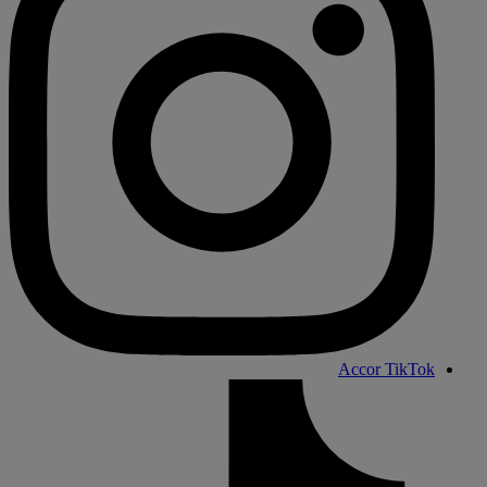
Accor TikTok