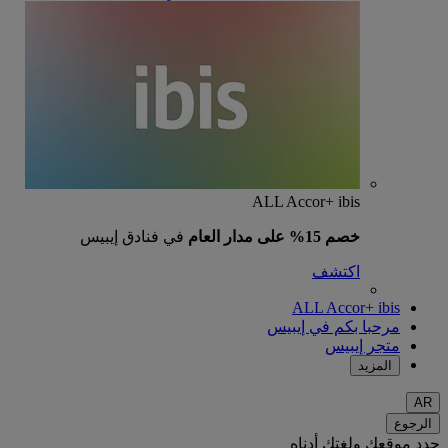
ALL Accor+ ibis
خصم 15% على مدار العام
في فنادق إيبيس
اكتشف
ALL Accor+ ibis
مرحبا بكم في إيبيس
متجر إيبيس
المزيد
AR
الرجوع
حدد موقعك ولغتك أدناه