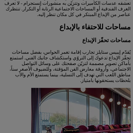
تعشقه عدسات الكاميرات وتتزيّن به منشورات إنستجرام - لا تعرف
الغرف الفندقية أو المساحات الاجتماعية الرتابة أو التكرار. تنتظرك
عناصر من الإبداع المبتكر في كل مكان تنظر إليه.
مساحات للاحتفاء بالإبداع
مساحات تحفّز الإبداع
يُقدّم إيبيس ستايلز تجارب إقامة تغمر الحواس، بفضل مساحات
تحفّز الإبداع تدعوك إلى التروّي واستكشاف جانبك الفني. استمتع
بأماكن تصوير مصممة لتزيّن صفحتك على وسائل التواصل
الاجتماعي، وأروقة معارض الفن المؤقتة، وللضيوف الأصغر سناً،
مناطق اللعب التي تهدف إلى التسلية، بينما يستمتع الأم والأب
بلحظات يستحقونها بامتياز.