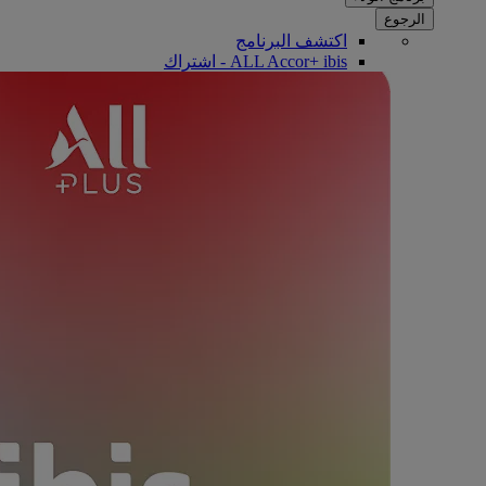
الرجوع
اكتشف البرنامج
ALL Accor+ ibis - اشتراك