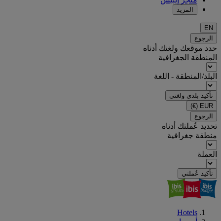
المزيد
EN
الرجوع
حدد موقعك ولغتك أدناه
المنطقة الجغرافية
البلد/المنطقة - اللغة
تأكيد بلدي ولغتي
(€)
EUR
الرجوع
تحديد عُملتك أدناه
منطقة جغرافية
العملة
تأكيد عُملتي
Hotels