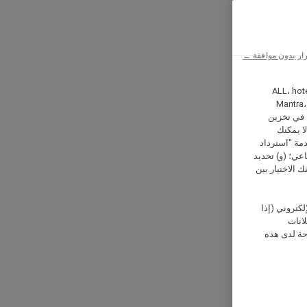
ار بدون موافقة ←
ALL، hotel،
Mantra،
 و Hera، ترغب شركة أكور (Accor) وشركاؤها في تخزين
ا يمكنك
دمة "استرداد
تماعي؛ (و) تحديد
 الاختيار بين
كتروني (إذا
إعلانات
حة لدى هذه