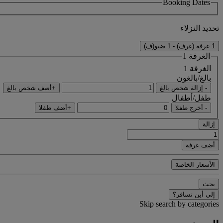
Booking Dates
تحديد النزلاء
1 غرفة (غرف) - 1 ضيو(ف)
الغرفة 1
الغرفة 1
بالغ/بالغون
- إزالة شخص بالغ
+أضف شخص بالغ
طفل/أطفال
- أخرج طفلا
+أضف طفلا
إزالة
أضف غرفة
الأسعار الخاصة
بحث
إلى أين تسافر؟
Skip search by categories