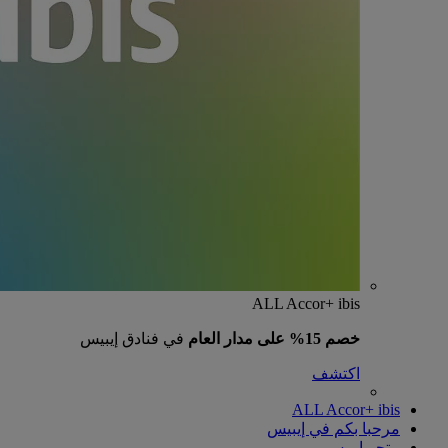
ALL Accor+ ibis
خصم 15% على مدار العام
في فنادق إيبيس
اكتشف
ALL Accor+ ibis
مرحبا بكم في إيبيس
متجر إيبيس