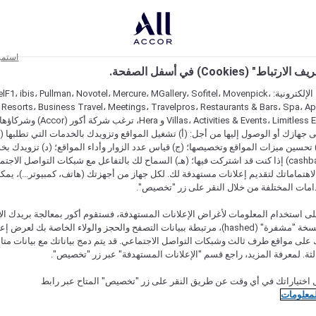
استمر
اط" (Cookies) في أسفل الصفحة.
على مواقعنا الإلكترونية: F1، ibis، Pullman، Novotel، Mercure، MGallery، Sofitel، Movenpick
 Resorts، Business Travel، Meetings، Travelpros، Restaurants & Bars، Spa، A
Villas، Activities & Events، Limitless Experiences
جهازك أو الوصول إليها من أجل: (أ) تشغيل المواقع وتزويدك بالخدمات التي تطلبها (ل
تحسين ميزات المواقع وتخصيصها؛ (ج) قياس عدد الزوار وأداء المواقع؛ (د) تزويدك بخ
النقود" (cashback) إذا كنت قد اشتركت فيها؛ (هـ) السماح لك بالتفاعل مع شبكات التواصل الاج
هتماماتك لتقديم إعلانات مستهدفة لك. لكل جهاز من أجهزتك (هاتف، كمبيوتر...)، يمكنك
امات المختلفة من خلال النقر على زر "تخصيص".
ى استخدام المعلومات لأغراض الإعلانات المستهدفة، فستقوم أكور بمعالجة بريدك الإل
قدمته) في نسخة "مشفرة" (hashed)، مرتبطة ببيانات التصفح والحجز والولاء الخاصة بك لعرض 
على مواقع طرف ثالث وشبكات التواصل الاجتماعي. قد يتم دمج بياناتك مع بيانات متا
لثة. لمعرفة المزيد، راجع قسم "الإعلانات المستهدفة" عبر زر "تخصيص".
 اختياراتك في أي وقت عن طريق النقر على زر "تخصيص" المتاح عبر رابط
لمعلومات