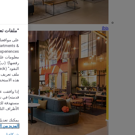
ibis
"ملفات تعريف الارتب
partments &
معلومات على 
رفضها)؛ (ب) 
ملف تعريف لا
هذه الاستخد
إذا وافقت عل
مستهدفة لك 
الأطراف الثا
يمكنك تعديل
المزيد من ا
شركاؤنا