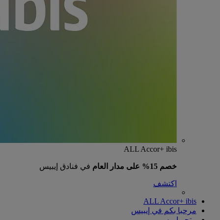
ALL Accor+ ibis
خصم 15% على مدار العام
في فنادق إيبيس
اكتشف
ALL Accor+ ibis
مرحبا بكم في إيبيس
متجر إيبيس