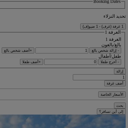
Booking Dates
تحديد النزلاء
1 غرفة (غرف) - 1 ضيو(ف)
الغرفة 1
الغرفة 1
بالغ/بالغون
- إزالة شخص بالغ
+أضف شخص بالغ
طفل/أطفال
- أخرج طفلا
+أضف طفلا
إزالة
أضف غرفة
الأسعار الخاصة
بحث
إلى أين تسافر؟