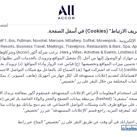
استمر
اط" (Cookies) في أسفل الصفحة.
على مواقعنا الإلكترونية: F1، ibis، Pullman، Novotel، Mercure، MGallery، Sofitel، Movenpick
 Resorts، Business Travel، Meetings، Travelpros، Restaurants & Bars، Spa، A
Villas، Activities & Events، Limitless Experiences
جهازك أو الوصول إليها من أجل: (أ) تشغيل المواقع وتزويدك بالخدمات التي تطلبها (ل
تحسين ميزات المواقع وتخصيصها؛ (ج) قياس عدد الزوار وأداء المواقع؛ (د) تزويدك بخ
النقود" (cashback) إذا كنت قد اشتركت فيها؛ (هـ) السماح لك بالتفاعل مع شبكات التواصل الاج
هتماماتك لتقديم إعلانات مستهدفة لك. لكل جهاز من أجهزتك (هاتف، كمبيوتر...)، يمكنك
امات المختلفة من خلال النقر على زر "تخصيص".
ى استخدام المعلومات لأغراض الإعلانات المستهدفة، فستقوم أكور بمعالجة بريدك الإل
قدمته) في نسخة "مشفرة" (hashed)، مرتبطة ببيانات التصفح والحجز والولاء الخاصة بك لعرض 
على مواقع طرف ثالث وشبكات التواصل الاجتماعي. قد يتم دمج بياناتك مع بيانات متا
لثة. لمعرفة المزيد، راجع قسم "الإعلانات المستهدفة" عبر زر "تخصيص".
 اختياراتك في أي وقت عن طريق النقر على زر "تخصيص" المتاح عبر رابط
لمعلومات