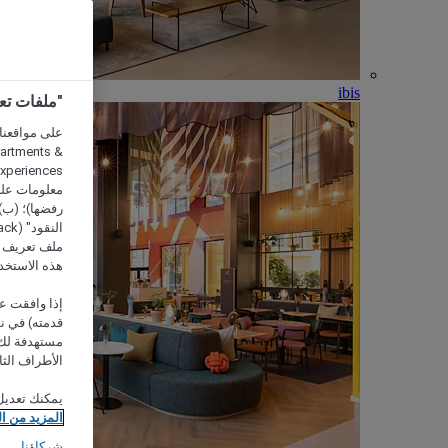
ibis
"ملفات تعريف الارتب
partments &
معلومات على 
رفضها)؛ (ب) 
ملف تعريف لا
هذه الاستخد
إذا وافقت عل
مستهدفة لك 
الأطراف الثا
يمكنك تعديل
المزيد من ا
شركاؤنا