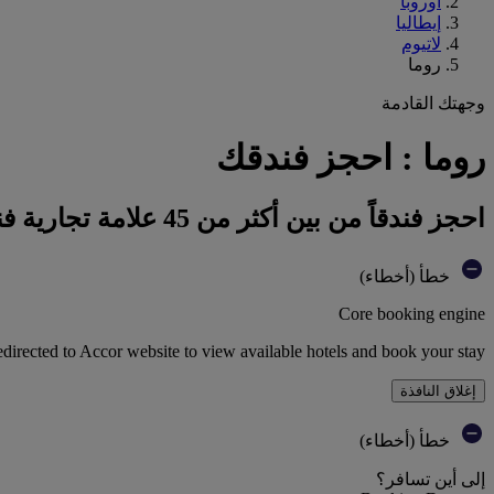
أوروبا
إيطاليا
لاتيوم
روما
وجهتك القادمة
روما : احجز فندقك
احجز فندقاً من بين أكثر من 45 علامة تجارية فندقية تابعة لمجموعة أكور
خطأ (أخطاء)
Core booking engine
edirected to Accor website to view available hotels and book your stay
إغلاق النافذة
خطأ (أخطاء)
إلى أين تسافر؟