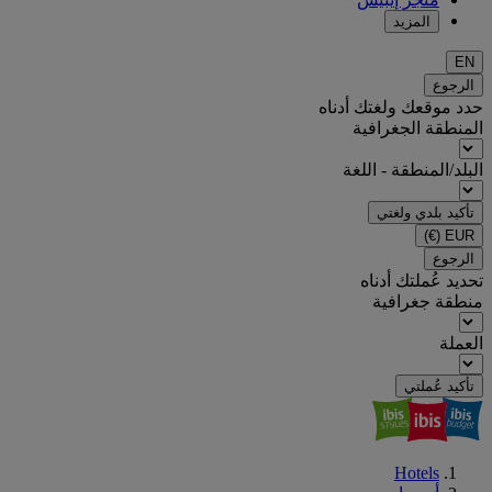
المزيد
EN
الرجوع
حدد موقعك ولغتك أدناه
المنطقة الجغرافية
البلد/المنطقة - اللغة
تأكيد بلدي ولغتي
(€)
EUR
الرجوع
تحديد عُملتك أدناه
منطقة جغرافية
العملة
تأكيد عُملتي
Hotels