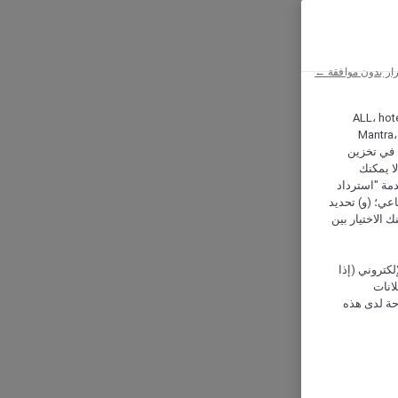
ار بدون موافقة ←
ALL، hotel،
Mantra،
 و Hera، ترغب شركة أكور (Accor) وشركاؤها في تخزين
ا يمكنك
دمة "استرداد
تماعي؛ (و) تحديد
 الاختيار بين
كتروني (إذا
إعلانات
حة لدى هذه