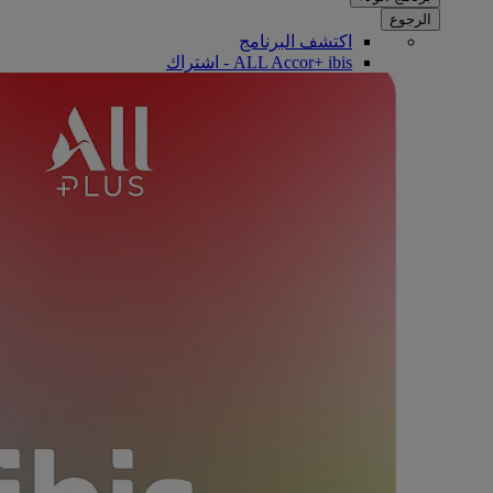
الرجوع
اكتشف البرنامج
ALL Accor+ ibis - اشتراك