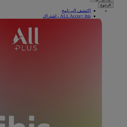
الرجوع
اكتشف البرنامج
ALL Accor+ ibis - اشتراك