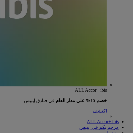
ALL Accor+ ibis
خصم 15% على مدار العام
في فنادق إيبيس
اكتشف
ALL Accor+ ibis
مرحبا بكم في إيبيس
متجر إيبيس