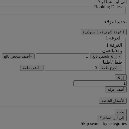
إلى أين تسافر؟
Booking Dates
تحديد النزلاء
1 غرفة (غرف) - 1 ضيو(ف)
الغرفة 1
الغرفة 1
بالغ/بالغون
- إزالة شخص بالغ
+أضف شخص بالغ
طفل/أطفال
- أخرج طفلا
+أضف طفلا
إزالة
أضف غرفة
الأسعار الخاصة
بحث
إلى أين تسافر؟
Skip search by categories