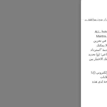
ار بدون موافقة ←
ALL، hotel،
Mantra،
 و Hera، ترغب شركة أكور (Accor) وشركاؤها في تخزين
ا يمكنك
دمة "استرداد
تماعي؛ (و) تحديد
 الاختيار بين
كتروني (إذا
إعلانات
حة لدى هذه