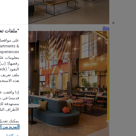
ibis
"ملفات تعريف الارتب
partments &
معلومات على 
رفضها)؛ (ب) 
ملف تعريف لا
هذه الاستخد
إذا وافقت عل
مستهدفة لك 
الأطراف الثا
يمكنك تعديل
المزيد من ا
شركاؤنا