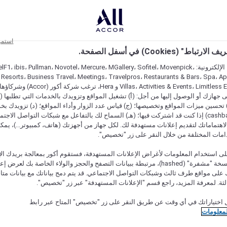
استمر
اط" (Cookies) في أسفل الصفحة.
على مواقعنا الإلكترونية: F1، ibis، Pullman، Novotel، Mercure، MGallery، Sofitel، Movenpick
 Resorts، Business Travel، Meetings، Travelpros، Restaurants & Bars، Spa، A
Villas، Activities & Events، Limitless Experiences
جهازك أو الوصول إليها من أجل: (أ) تشغيل المواقع وتزويدك بالخدمات التي تطلبها (ل
تحسين ميزات المواقع وتخصيصها؛ (ج) قياس عدد الزوار وأداء المواقع؛ (د) تزويدك بخ
النقود" (cashback) إذا كنت قد اشتركت فيها؛ (هـ) السماح لك بالتفاعل مع شبكات التواصل الاج
هتماماتك لتقديم إعلانات مستهدفة لك. لكل جهاز من أجهزتك (هاتف، كمبيوتر...)، يمكنك
امات المختلفة من خلال النقر على زر "تخصيص".
ى استخدام المعلومات لأغراض الإعلانات المستهدفة، فستقوم أكور بمعالجة بريدك الإل
قدمته) في نسخة "مشفرة" (hashed)، مرتبطة ببيانات التصفح والحجز والولاء الخاصة بك لعرض 
على مواقع طرف ثالث وشبكات التواصل الاجتماعي. قد يتم دمج بياناتك مع بيانات متا
لثة. لمعرفة المزيد، راجع قسم "الإعلانات المستهدفة" عبر زر "تخصيص".
 اختياراتك في أي وقت عن طريق النقر على زر "تخصيص" المتاح عبر رابط
لمعلومات