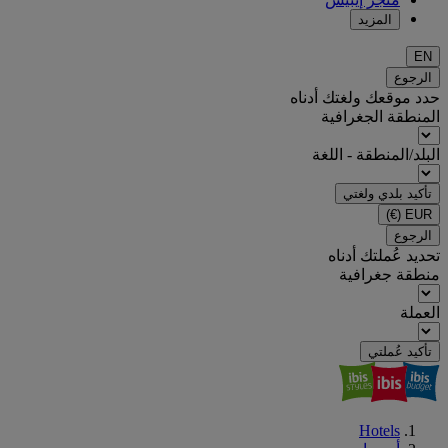
المزيد
EN
الرجوع
حدد موقعك ولغتك أدناه
المنطقة الجغرافية
البلد/المنطقة - اللغة
تأكيد بلدي ولغتي
(€)
EUR
الرجوع
تحديد عُملتك أدناه
منطقة جغرافية
العملة
تأكيد عُملتي
Hotels