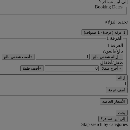
إلى أين تسافر؟
Booking Dates
تحديد النزلاء
1 غرفة (غرف) - 1 ضيو(ف)
الغرفة 1
الغرفة 1
بالغ/بالغون
- إزالة شخص بالغ
+أضف شخص بالغ
طفل/أطفال
- أخرج طفلا
+أضف طفلا
إزالة
أضف غرفة
الأسعار الخاصة
بحث
إلى أين تسافر؟
Skip search by categories