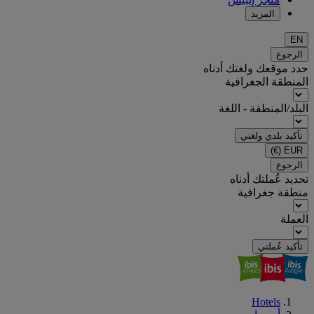
المزيد
EN
الرجوع
حدد موقعك ولغتك أدناه
المنطقة الجغرافية
البلد/المنطقة - اللغة
تأكيد بلدي ولغتي
(€)
EUR
الرجوع
تحديد عُملتك أدناه
منطقة جغرافية
العملة
تأكيد عُملتي
Hotels