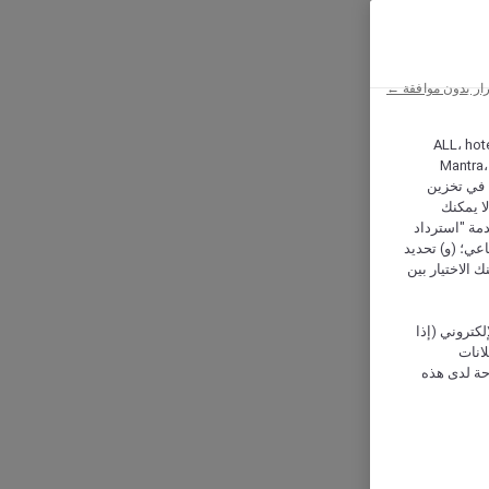
ار بدون موافقة ←
ALL، hotel،
Mantra،
 و Hera، ترغب شركة أكور (Accor) وشركاؤها في تخزين
ا يمكنك
دمة "استرداد
تماعي؛ (و) تحديد
 الاختيار بين
كتروني (إذا
إعلانات
حة لدى هذه