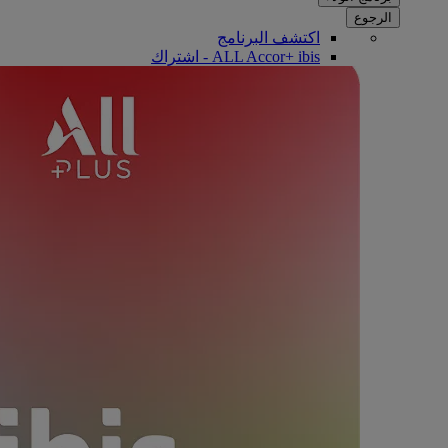
الرجوع
اكتشف البرنامج
ALL Accor+ ibis - اشتراك