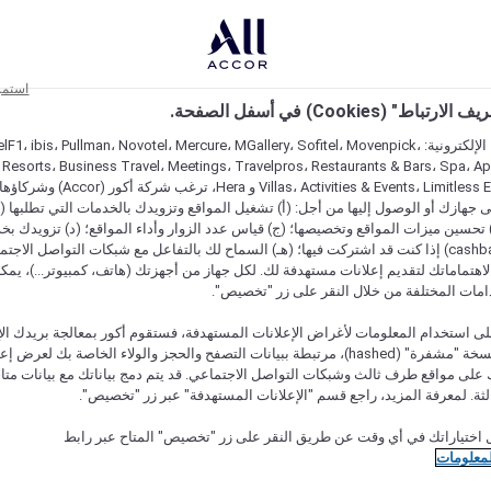
استمر
اط" (Cookies) في أسفل الصفحة.
على مواقعنا الإلكترونية: F1، ibis، Pullman، Novotel، Mercure، MGallery، Sofitel، Movenpick
 Resorts، Business Travel، Meetings، Travelpros، Restaurants & Bars، Spa، A
Villas، Activities & Events، Limitless Experiences
جهازك أو الوصول إليها من أجل: (أ) تشغيل المواقع وتزويدك بالخدمات التي تطلبها (ل
تحسين ميزات المواقع وتخصيصها؛ (ج) قياس عدد الزوار وأداء المواقع؛ (د) تزويدك بخ
النقود" (cashback) إذا كنت قد اشتركت فيها؛ (هـ) السماح لك بالتفاعل مع شبكات التواصل الاج
هتماماتك لتقديم إعلانات مستهدفة لك. لكل جهاز من أجهزتك (هاتف، كمبيوتر...)، يمكنك
امات المختلفة من خلال النقر على زر "تخصيص".
ى استخدام المعلومات لأغراض الإعلانات المستهدفة، فستقوم أكور بمعالجة بريدك الإل
قدمته) في نسخة "مشفرة" (hashed)، مرتبطة ببيانات التصفح والحجز والولاء الخاصة بك لعرض 
على مواقع طرف ثالث وشبكات التواصل الاجتماعي. قد يتم دمج بياناتك مع بيانات متا
لثة. لمعرفة المزيد، راجع قسم "الإعلانات المستهدفة" عبر زر "تخصيص".
 اختياراتك في أي وقت عن طريق النقر على زر "تخصيص" المتاح عبر رابط
لمعلومات