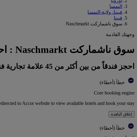
أوروبا
النمسا
فيينا، ولاية-النمسا
فيينا
سوق ناشماركت Naschmarkt
وجهتك القادمة
سوق ناشماركت Naschmarkt : احجز فندقك
احجز فندقاً من بين أكثر من 45 علامة تجارية فندقية تابعة لمجموعة أكور
خطأ (أخطاء)
Core booking engine
edirected to Accor website to view available hotels and book your stay
إغلاق النافذة
خطأ (أخطاء)