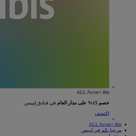
ALL Accor+ ibis
خصم 15% على مدار العام
في فنادق إيبيس
اكتشف
ALL Accor+ ibis
مرحبا بكم في إيبيس
متجر إيبيس