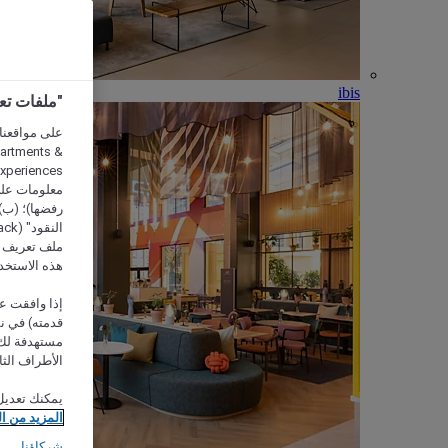
ibis
"ملفات تعريف الارتب
partments &
معلومات على 
رفضها)؛ (ب) 
ملف تعريف لا
هذه الاستخد
إذا وافقت عل
مستهدفة لك 
الأطراف الثا
يمكنك تعديل
المزيد من ا
شركاؤنا