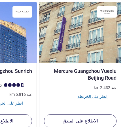
ngzhou Sunrich
Mercure Guangzhou Yuexiu
4 نجوم
Beijing Road
ملاحظة أراء العملاء (رأي
4.3/5
عند
2.432
km
عند
5.816
km
انظر على الخريطة
انظر على الخريطة
الاطلاع على الفندق
الاطلاع