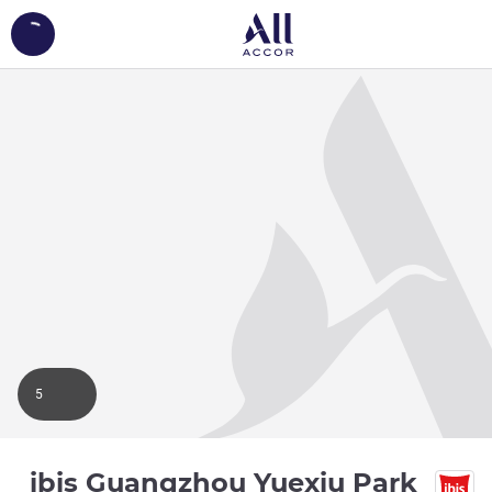
ing...
5
ibis Guangzhou Yuexiu Park