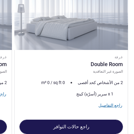
غرفة
غرفة
oom
Double Room
الصورة غير التعاقدية
الصور
2 من الأشخاص كحد أقصى
0
sq ft
/
0
m²
2 من الأشخاص كحد أقصى
فرش السرير
راجع
1 x سرير (أسرّة) كينج
راجع التفاصيل
راجع حالات التوافر